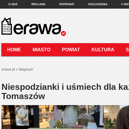
O NAS
REKLAMA
PATRONAT
OGŁOSZENIA
# IN
HOME
MIASTO
POWIAT
KULTURA
KONTAKT
erawa.pl
»
Magazyn
Niespodzianki i uśmiech dla ka
Tomaszów