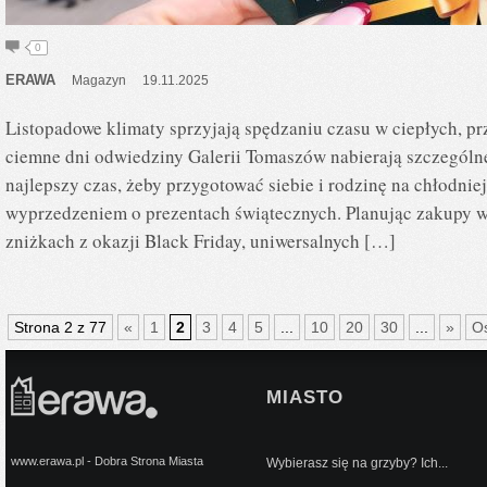
0
ERAWA
Magazyn
19.11.2025
Listopadowe klimaty sprzyjają spędzaniu czasu w ciepłych, p
ciemne dni odwiedziny Galerii Tomaszów nabierają szczególneg
najlepszy czas, żeby przygotować siebie i rodzinę na chłodniej
wyprzedzeniem o prezentach świątecznych. Planując zakupy wa
zniżkach z okazji Black Friday, uniwersalnych […]
Strona 2 z 77
«
1
2
3
4
5
...
10
20
30
...
»
Os
MIASTO
www.erawa.pl - Dobra Strona Miasta
Wybierasz się na grzyby? Ich...