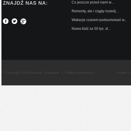
ZNAJDŹ NAS NA:
Co jeszcze przed nami w...
Remonty, ale i ciągły rozwój...
Wakacje czasem podsumowań w...
Nowa łódź za 50 tys. zł...
© Copyright 2026 eRawa.pl
Regulamin
|
Polityka prywatnosci
Projekt i 