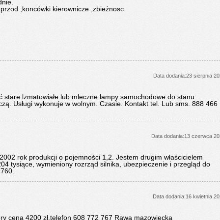
nie.
 przod ,koncówki kierownicze ,zbieżnosc
Data dodania:23 sierpnia 2
cić stare lzmatowiałe lub mleczne lampy samochodowe do stanu
iczą. Usługi wykonuje w wolnym. Czasie. Kontakt tel. Lub sms. 888 466
Data dodania:13 czerwca 2
002 rok produkcji o pojemności 1,2. Jestem drugim właścicielem
 tysiące, wymieniony rozrząd silnika, ubezpieczenie i przegląd do
4760.
Data dodania:16 kwietnia 2
ry cena 4200 zł.telefon 608 772 767 Rawa mazowiecka