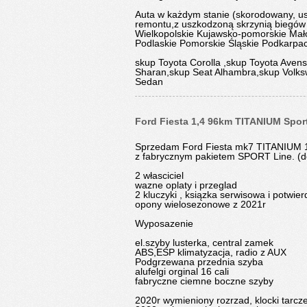
Auta w każdym stanie (skorodowany, u
remontu,z uszkodzoną skrzynią biegów l
Wielkopolskie Kujawsko-pomorskie Mało
Podlaskie Pomorskie Śląskie Podkarpa
skup Toyota Corolla ,skup Toyota Ave
Sharan,skup Seat Alhambra,skup Volksw
Sedan
Ford Fiesta 1,4 96km TITANIUM Sport
Sprzedam Ford Fiesta mk7 TITANIUM 1
z fabrycznym pakietem SPORT Line. (do
2 własciciel
wazne oplaty i przeglad
2 kluczyki , ksiązka serwisowa i potwie
opony wielosezonowe z 2021r
Wyposazenie
el.szyby lusterka, central zamek
ABS,ESP klimatyzacja, radio z AUX
Podgrzewana przednia szyba
alufelgi orginal 16 cali
fabryczne ciemne boczne szyby
2020r wymieniony rozrzad, klocki tarcze