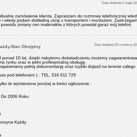
Data dodania:5 maja 2
dualne zamówienie klienta. Zapraszam do rozmowy telefonicznej wted
ne i wtedy podam dokładną cenę z transportem i montażem. Zastrzega
 powodu zmiany cen materiałów z których powstał garaż mój telefon
Data dodania:25 czerwca 2
Każdy.Stan Obojętny
ponad 10 lat, dzięki nabytemu doświadczeniu możemy zagwarantowa
a rynku oraz w pełni profesjonalną obsługę.
zapewniamy pełną dokumentację oraz szybki dojazd na terenie całego
sze pod telefonem ) : TEL. 516 611 729
ko te wymienione poniżej w treści ogłoszenia :
2 Do 2006 Roku
a
 Benzyna Każdy
a