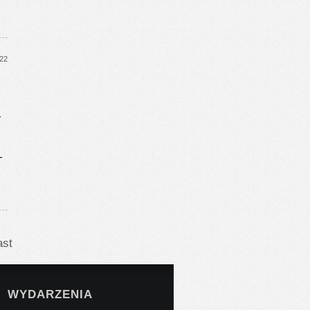
022
y
-
ast
WYDARZENIA