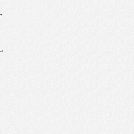
ie
024