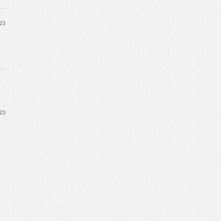
023
023