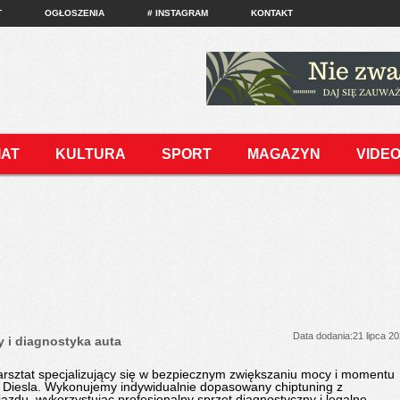
T
OGŁOSZENIA
# INSTAGRAM
KONTAKT
IAT
KULTURA
SPORT
MAGAZYN
VIDE
Data dodania:21 lipca 2
 i diagnostyka auta
arsztat specjalizujący się w bezpiecznym zwiększaniu mocy i momentu
 Diesla. Wykonujemy indywidualnie dopasowany chiptuning z
zdu, wykorzystując profesjonalny sprzęt diagnostyczny i legalne