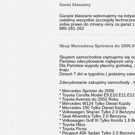
Garaż blaszany
Garaże blaszane wykonujemy na indywi
ustalimy wszystkie szczegóły technicz
sobie prawo do zmiany ceny za garaż z
880-281-262
Skup Mercedesa Sprintera do 2006.
Skupem samochodów zajmujemy się od 
Państwu zdecydowanie najlepsze ceny n
Dla Państwa wygody płacimy gotówką, 
kraju.
Dzwoń 7 dni w tygodniu ( jesteśmy zaw
Zdecydowanie zakupimy samochody , tyl
* Mercedes Sprinter do 2006
* Toyota Corolla Model E9,E10,E11,E1
* Toyota Avensis do 2002 Roku
* Mercedes W124 Tylko Diesel Każdy
* Mercedes 190 Tylko Diesel Każdy
* Volkswagen Sharan Tylko 2.0 Benzyn
* Seat Alhambra Tylko 2.0 Benzyna
* Volkswagen Golf III Tylko Kombi 1.8
* Toyota Hilux
* Toyota Picnic
* Peugeot 406 Sedan Tylko 2.0 Benzyn