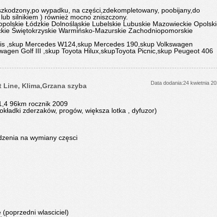
szkodzony,po wypadku, na części,zdekompletowany, poobijany,do
ub silnikiem ) również mocno zniszczony.
polskie Łódzkie Dolnośląskie Lubelskie Lubuskie Mazowieckie Opolsk
ckie Świętokrzyskie Warmińsko-Mazurskie Zachodniopomorskie
nsis ,skup Mercedes W124,skup Mercedes 190,skup Volkswagen
agen Golf III ,skup Toyota Hilux,skupToyota Picnic,skup Peugeot 406
Data dodania:24 kwietnia 2
 Line, Klima,Grzana szyba
,4 96km rocznik 2009
kładki zderzaków, progów, większa lotka , dyfuzor)
rdzenia na wymiany częsci
 (poprzedni wlasciciel)