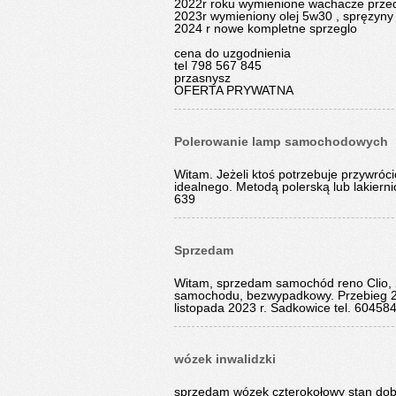
2022r roku wymienione wachacze przed
2023r wymieniony olej 5w30 , spręzyny
2024 r nowe kompletne sprzeglo
cena do uzgodnienia
tel 798 567 845
przasnysz
OFERTA PRYWATNA
Polerowanie lamp samochodowych
Witam. Jeżeli ktoś potrzebuje przywró
idealnego. Metodą polerską lub lakiern
639
Sprzedam
Witam, sprzedam samochód reno Clio, 2
samochodu, bezwypadkowy. Przebieg 204
listopada 2023 r. Sadkowice tel. 60458
wózek inwalidzki
sprzedam wózek czterokołowy stan dob