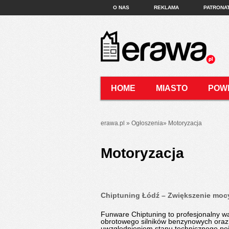
O NAS
REKLAMA
PATRONA
HOME
MIASTO
POW
KONTAKT
erawa.pl
»
Ogłoszenia
»
Motoryzacja
Motoryzacja
Chiptuning Łódź – Zwiększenie mocy
Funware Chiptuning to profesjonalny w
obrotowego silników benzynowych oraz
uwzględnieniem stanu technicznego poja