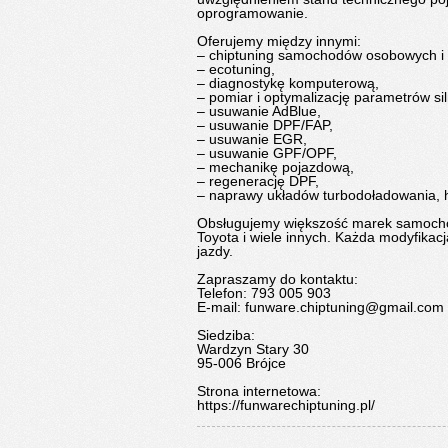
oprogramowanie.
Oferujemy między innymi:
– chiptuning samochodów osobowych i
– ecotuning,
– diagnostykę komputerową,
– pomiar i optymalizację parametrów sil
– usuwanie AdBlue,
– usuwanie DPF/FAP,
– usuwanie EGR,
– usuwanie GPF/OPF,
– mechanikę pojazdową,
– regenerację DPF,
– naprawy układów turbodoładowania, h
Obsługujemy większość marek samocho
Toyota i wiele innych. Każda modyfikac
jazdy.
Zapraszamy do kontaktu:
Telefon: 793 005 903
E-mail:
funware.chiptuning@gmail.com
Siedziba:
Wardzyn Stary 30
95-006 Brójce
Strona internetowa:
https://funwarechiptuning.pl/