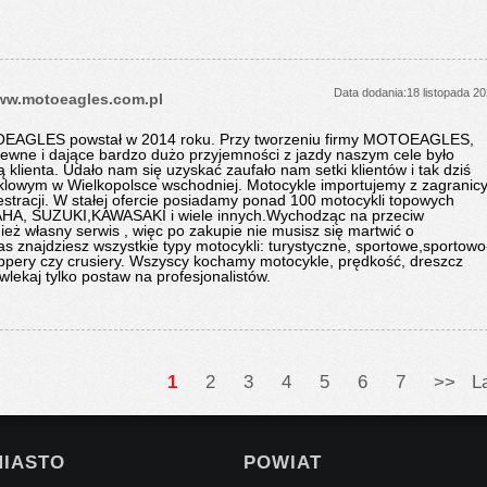
Data dodania:18 listopada 2
.motoeagles.com.pl
OEAGLES powstał w 2014 roku. Przy tworzeniu firmy MOTOEAGLES,
ewne i dające bardzo dużo przyjemności z jazdy naszym cele było
ą klienta. Udało nam się uzyskać zaufało nam setki klientów i tak dziś
lowym w Wielkopolsce wschodniej. Motocykle importujemy z zagranic
stracji. W stałej ofercie posiadamy ponad 100 motocykli topowych
HA, SUZUKI,KAWASAKI i wiele innych.Wychodząc na przeciw
ż własny serwis , więc po zakupie nie musisz się martwić o
s znajdziesz wszystkie typy motocykli: turystyczne, sportowe,sportowo
oppery czy crusiery. Wszyscy kochamy motocykle, prędkość, dreszcz
lekaj tylko postaw na profesjonalistów.
1
2
3
4
5
6
7
>>
L
MIASTO
POWIAT