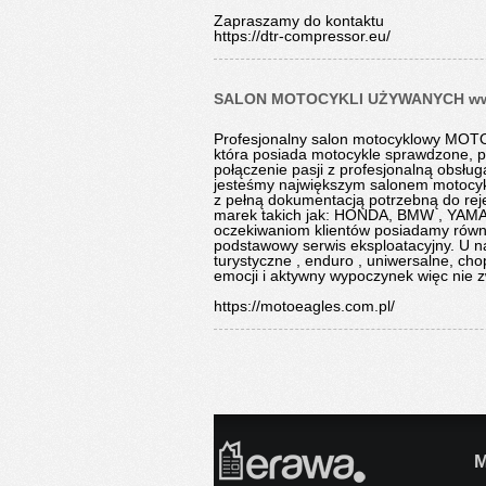
Zapraszamy do kontaktu
https://dtr-compressor.eu/
SALON MOTOCYKLI UŻYWANYCH www
Profesjonalny salon motocyklowy MOT
która posiada motocykle sprawdzone, p
połączenie pasji z profesjonalną obsług
jesteśmy największym salonem motocyk
z pełną dokumentacją potrzebną do reje
marek takich jak: HONDA, BMW , YAMA
oczekiwaniom klientów posiadamy równie
podstawowy serwis eksploatacyjny. U na
turystyczne , enduro , uniwersalne, ch
emocji i aktywny wypoczynek więc nie zw
https://motoeagles.com.pl/