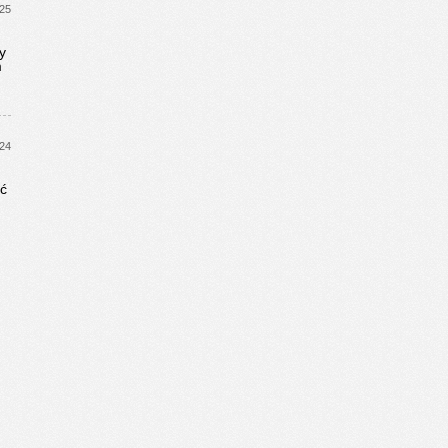
025
y
m
024
ć