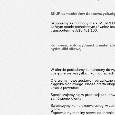
SKUP samochodów dostawczych,cię
Skupujemy samochody marki MERCE
każdym stanie technicznym,również be
transportem,tel.515 401 100.
Kompresory do wydmuchu materiałó
hydrauliki siłowej
W ofercie posiadamy kompresory do wyd
dostępne we wszystkich konfiguracjac
Oferujemy nowe zestawy hydrauliczne o
ciągnika siodłowego. Nasza oferta obej
układ z powrotem
Specjalizujemy się w produkcji zabud
zamówienie klienta.
Świadczymy kompleksowe usługi w zakr
typów.
Zapewniamy mobilny serwis na terenie 