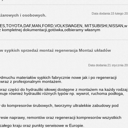
Data dodania:15 lutego 2
żarowych i osobowych.
DES,TOYOTA,DAF,MAN,FORD,VOLKSWAGEN, MITSUBISHI,NISSAN,w
z kompletnej dokumentacji,gotówka,odbieramy własnym
w sypkich sprzedaż montaż regeneracja Montaż układów
Data dodania:21 stycznia 2
muchu materiałów sypkich fabrycznie nowe jak i po regeneracji
h wraz z profesjonalnym montażem.
raz części do hydrauliki siłowej dostępne z montażem na każdy rodzaj
muje również hydrauliki różnych typów np. wywrot, ruchoma podłoga,
ów do kompresorów śrubowych, tworzymy ultralekkie zabudowy pod
esie naprawy, remontów oraz regeneracji kompresorów wszystkich
całego kraju oraz punkty serwisowe w Europie.