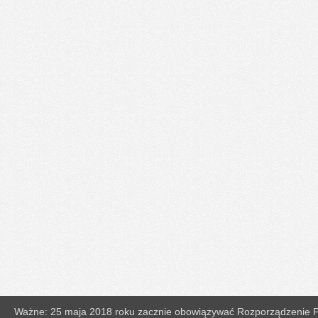
Ważne: 25 maja 2018 roku zacznie obowiązywać Rozporządzenie Pa