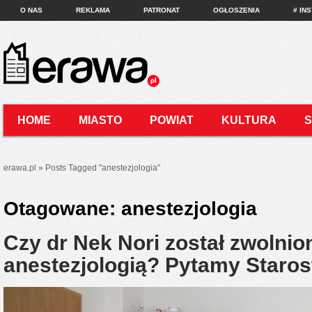
O NAS
REKLAMA
PATRONAT
OGŁOSZENIA
# IN
HOME
MIASTO
POWIAT
KULTURA
KONTAKT
erawa.pl
»
Posts Tagged
"
anestezjologia"
Otagowane:
anestezjologia
Czy dr Nek Nori został zwolnio
anestezjologią? Pytamy Staro