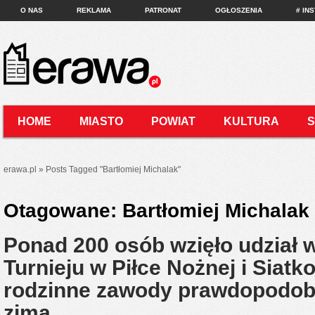
O NAS
REKLAMA
PATRONAT
OGŁOSZENIA
# IN
HOME
MIASTO
POWIAT
KULTURA
KONTAKT
erawa.pl
»
Posts Tagged
"
Bartłomiej Michalak"
Otagowane:
Bartłomiej Michalak
Ponad 200 osób wzięło udział
Turnieju w Piłce Nożnej i Siat
rodzinne zawody prawdopodob
zimą…