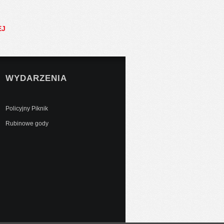
EJ
WYDARZENIA
Policyjny Piknik
Rubinowe gody