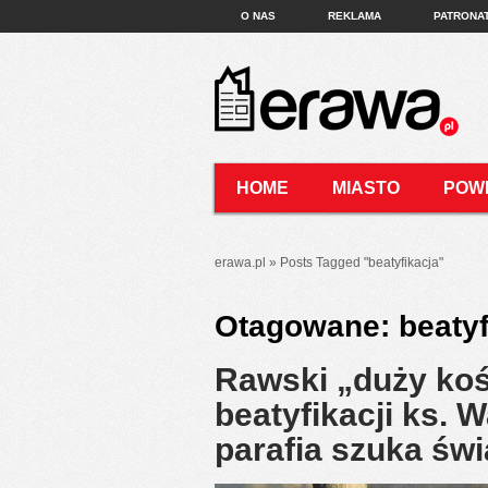
O NAS
REKLAMA
PATRONA
HOME
MIASTO
POW
KONTAKT
erawa.pl
»
Posts Tagged
"
beatyfikacja"
Otagowane:
beatyf
Rawski „duży koś
beatyfikacji ks. 
parafia szuka św