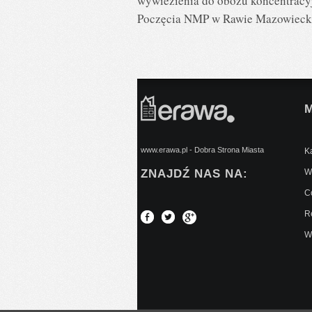
wywiezienia do obozu koncentracy
Poczęcia NMP w Rawie Mazowieckie
www.erawa.pl - Dobra Strona Miasta
Ką
ZNAJDŹ NAS NA:
Wy
C
Re
W