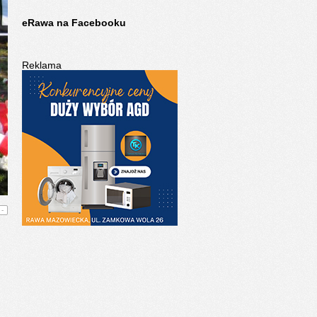
eRawa na Facebooku
Reklama
-