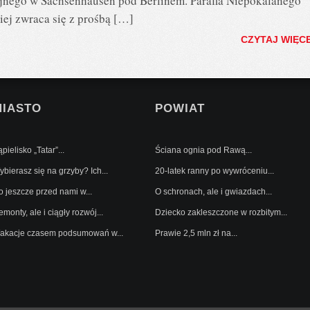
jnego w Sachsenhausen pod Berlinem. Parafia Niepokalanego
j zwraca się z prośbą […]
CZYTAJ WIĘC
MIASTO
POWIAT
pielisko „Tatar”...
Ściana ognia pod Rawą...
bierasz się na grzyby? Ich...
20-latek ranny po wywróceniu...
o jeszcze przed nami w...
O schronach, ale i gwiazdach...
monty, ale i ciągły rozwój...
Dziecko zakleszczone w rozbitym...
akacje czasem podsumowań w...
Prawie 2,5 mln zł na...