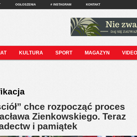
T
OGŁOSZENIA
# INSTAGRAM
KONTAKT
IAT
KULTURA
SPORT
MAGAZYN
VIDE
ikacja
ciół” chce rozpocząć proces
Wacława Zienkowskiego. Teraz
iadectw i pamiątek