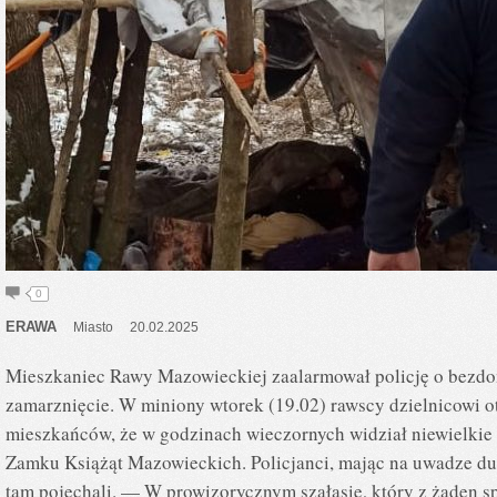
0
ERAWA
Miasto
20.02.2025
Mieszkaniec Rawy Mazowieckiej zaalarmował policję o bezd
zamarznięcie. W miniony wtorek (19.02) rawscy dzielnicowi o
mieszkańców, że w godzinach wieczornych widział niewielkie ś
Zamku Książąt Mazowieckich. Policjanci, mając na uwadze du
tam pojechali. — W prowizorycznym szałasie, który z żaden s