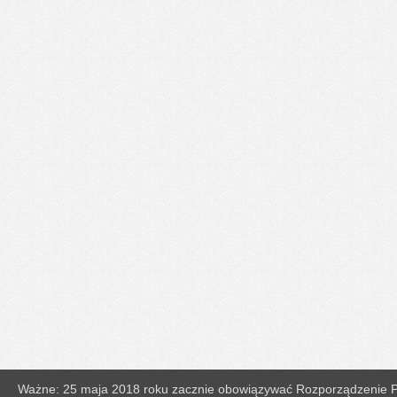
Ważne: 25 maja 2018 roku zacznie obowiązywać Rozporządzenie Pa