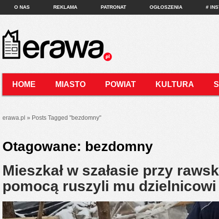
O NAS
REKLAMA
PATRONAT
OGŁOSZENIA
# IN
HOME
MIASTO
POWIAT
KULTURA
KONTAKT
erawa.pl
»
Posts Tagged
"
bezdomny"
Otagowane:
bezdomny
Mieszkał w szałasie przy raws
pomocą ruszyli mu dzielnicowi