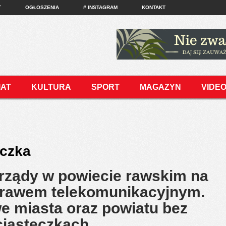
T
OGŁOSZENIA
# INSTAGRAM
KONTAKT
IAT
KULTURA
SPORT
MAGAZYN
VIDE
eczka
rządy w powiecie rawskim na
prawem telekomunikacyjnym.
we miasta oraz powiatu bez
 ciasteczkach…