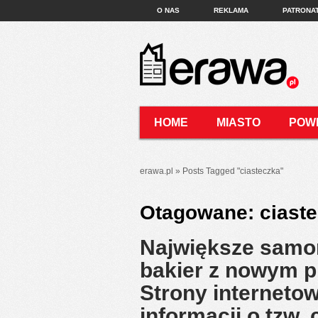
O NAS
REKLAMA
PATRONA
HOME
MIASTO
POW
KONTAKT
erawa.pl
»
Posts Tagged
"
ciasteczka"
Otagowane:
ciast
Największe samo
bakier z nowym 
Strony interneto
informacji o tzw.