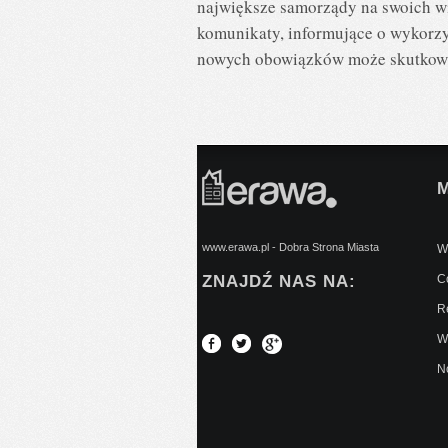
największe samorządy na swoich wi
komunikaty, informujące o wykorzys
nowych obowiązków może skutkowa
www.erawa.pl - Dobra Strona Miasta
Wy
ZNAJDŹ NAS NA:
C
Re
W
No