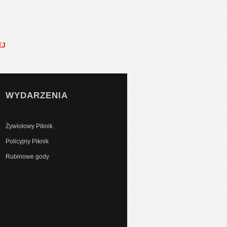
EJ
WYDARZENIA
Żywiołowy Piknik
Policyjny Piknik
Rubinowe gody