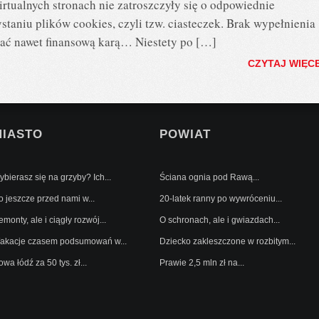
rtualnych stronach nie zatroszczyły się o odpowiednie
taniu plików cookies, czyli tzw. ciasteczek. Brak wypełnienia
ć nawet finansową karą… Niestety po […]
CZYTAJ WIĘC
MIASTO
POWIAT
bierasz się na grzyby? Ich...
Ściana ognia pod Rawą...
o jeszcze przed nami w...
20-latek ranny po wywróceniu...
monty, ale i ciągły rozwój...
O schronach, ale i gwiazdach...
akacje czasem podsumowań w...
Dziecko zakleszczone w rozbitym...
wa łódź za 50 tys. zł...
Prawie 2,5 mln zł na...