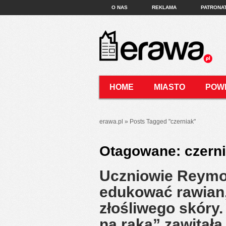
O NAS
REKLAMA
PATRONA
HOME
MIASTO
POW
KONTAKT
erawa.pl
»
Posts Tagged
"
czerniak"
Otagowane:
czern
Uczniowie Reymon
edukować rawian
złośliwego skóry
na raka” zawitał