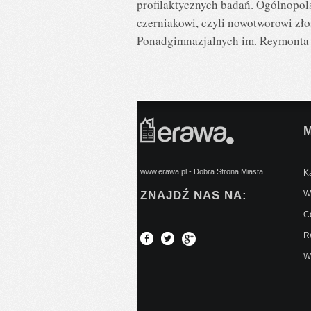
profilaktycznych badań. Ogólnopol
czerniakowi, czyli nowotworowi zł
Ponadgimnazjalnych im. Reymonta
www.erawa.pl - Dobra Strona Miasta
Ką
ZNAJDŹ NAS NA:
Wy
C
Re
W