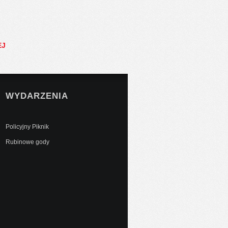
EJ
WYDARZENIA
Policyjny Piknik
Rubinowe gody