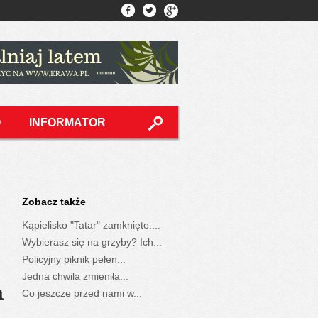
O
INFORMATOR
Zobacz także
Kąpielisko "Tatar" zamknięte....
Wybierasz się na grzyby? Ich...
Policyjny piknik pełen...
Jedna chwila zmieniła...
a
Co jeszcze przed nami w...