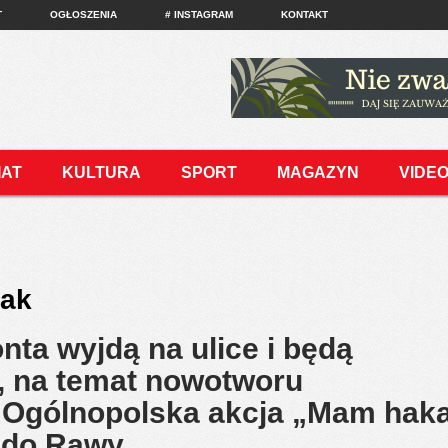
T
OGŁOSZENIA
# INSTAGRAM
KONTAKT
IAT
KULTURA
SPORT
MAGAZYN
VIDE
iak
ta wyjdą na ulice i będą
, na temat nowotworu
. Ogólnopolska akcja „Mam hak
a do Rawy…