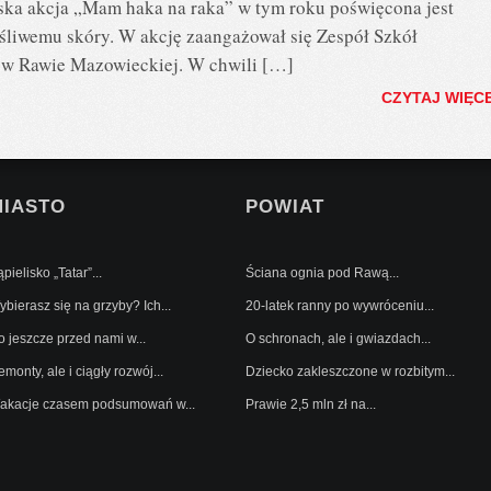
ska akcja „Mam haka na raka” w tym roku poświęcona jest
ośliwemu skóry. W akcję zaangażował się Zespół Szkół
 w Rawie Mazowieckiej. W chwili […]
CZYTAJ WIĘC
MIASTO
POWIAT
pielisko „Tatar”...
Ściana ognia pod Rawą...
bierasz się na grzyby? Ich...
20-latek ranny po wywróceniu...
o jeszcze przed nami w...
O schronach, ale i gwiazdach...
monty, ale i ciągły rozwój...
Dziecko zakleszczone w rozbitym...
akacje czasem podsumowań w...
Prawie 2,5 mln zł na...