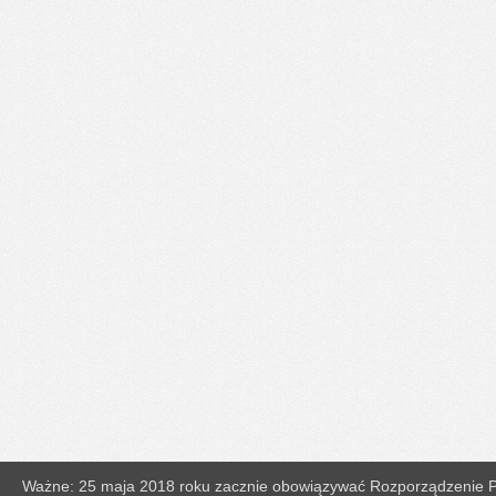
Ważne: 25 maja 2018 roku zacznie obowiązywać Rozporządzenie Pa