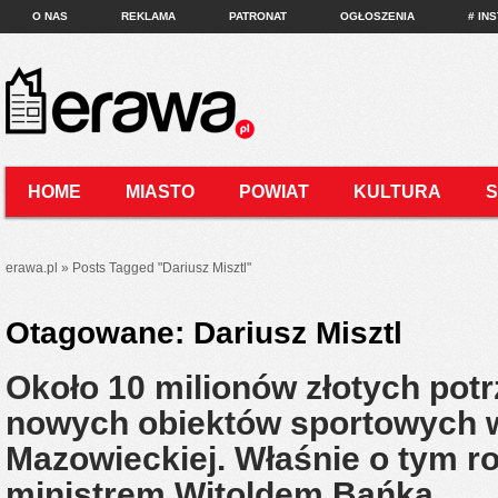
O NAS
REKLAMA
PATRONAT
OGŁOSZENIA
# IN
HOME
MIASTO
POWIAT
KULTURA
KONTAKT
erawa.pl
»
Posts Tagged
"
Dariusz Misztl"
Otagowane:
Dariusz Misztl
Około 10 milionów złotych pot
nowych obiektów sportowych 
Mazowieckiej. Właśnie o tym r
ministrem Witoldem Bańką.