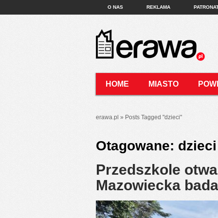
O NAS
REKLAMA
PATRONA
HOME
MIASTO
POW
KONTAKT
erawa.pl
»
Posts Tagged
"
dzieci"
Otagowane:
dzieci
Przedszkole otwa
Mazowiecka bada