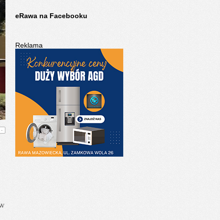
eRawa na Facebooku
Reklama
-
rw