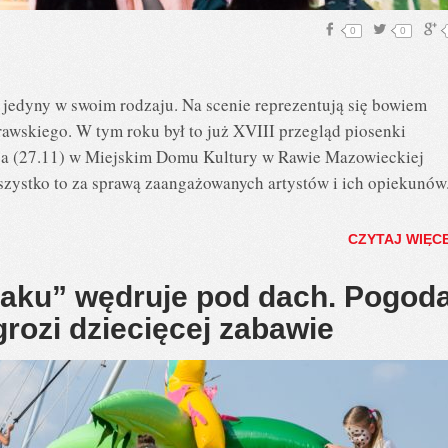
0
0
l jedyny w swoim rodzaju. Na scenie reprezentują się bowiem
 rawskiego. W tym roku był to już XVIII przegląd piosenki
ca (27.11) w Miejskim Domu Kultury w Rawie Mazowieckiej
szystko to za sprawą zaangażowanych artystów i ich opiekunów
CZYTAJ WIĘC
laku” wędruje pod dach. Pogod
rozi dziecięcej zabawie