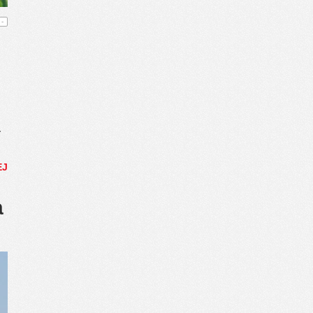
-
.
EJ
a