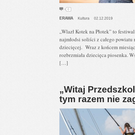
0
ERAWA
Kultura
02.12.2019
„Wlazł Kotek na Płotek” to festiwa
najmłodsi soliści z całego powiatu
dziecięcej. Wraz z końcem miesią
rozbrzmiała dziecięca piosenka. W
[…]
„Witaj Przedszko
tym razem nie zag