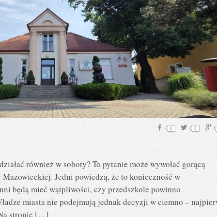
0
0
działać również w soboty? To pytanie może wywołać gorącą
Mazowieckiej. Jedni powiedzą, że to konieczność w
 inni będą mieć wątpliwości, czy przedszkole powinno
ładze miasta nie podejmują jednak decyzji w ciemno – najpie
Na stronie […]