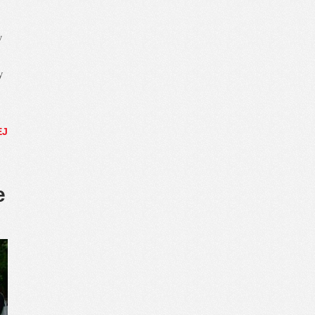
y
y
EJ
e