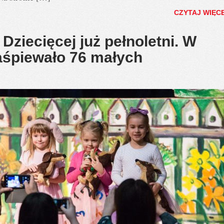
CZYTAJ WIĘC
 Dziecięcej już pełnoletni. W
śpiewało 76 małych