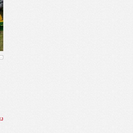
-
.
EJ