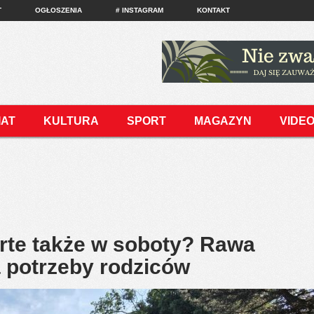
T
OGŁOSZENIA
# INSTAGRAM
KONTAKT
IAT
KULTURA
SPORT
MAGAZYN
VIDE
rte także w soboty? Rawa
 potrzeby rodziców