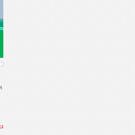
-
ą
EJ