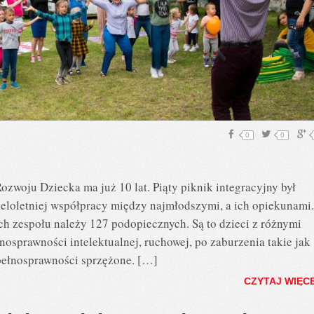
0
0
oju Dziecka ma już 10 lat. Piąty piknik integracyjny był
loletniej współpracy między najmłodszymi, a ich opiekunami
ich zespołu należy 127 podopiecznych. Są to dzieci z różnymi
osprawności intelektualnej, ruchowej, po zaburzenia takie jak
pełnosprawności sprzężone. […]
CZYTAJ WIĘC