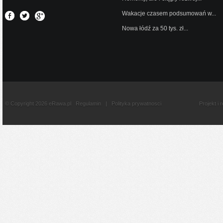
Wakacje czasem podsumowań w...
Nowa łódź za 50 tys. zł...
© Copyright 2026 eRawa.pl
Regulamin
|
Polityka prywatnosci
Projekt i 