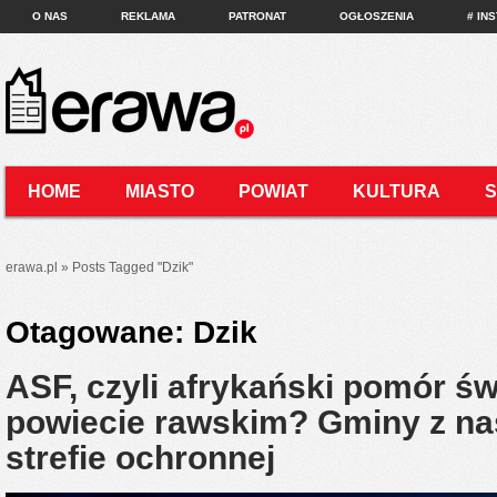
O NAS
REKLAMA
PATRONAT
OGŁOSZENIA
# IN
HOME
MIASTO
POWIAT
KULTURA
KONTAKT
erawa.pl
»
Posts Tagged
"
Dzik"
Otagowane:
Dzik
ASF, czyli afrykański pomór ś
powiecie rawskim? Gminy z na
strefie ochronnej