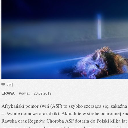
0
ERAWA
Powiat
20.09.2019
Afrykański pomór świń (ASF) to szybko szerząca się, zakaźna
są świnie domowe oraz dziki. Aktualnie w strefie ochronnej zn
Rawska oraz Regnów. Choroba ASF dotarła do Polski kilka lat 