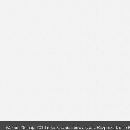
Ważne: 25 maja 2018 roku zacznie obowiązywać Rozporządzenie Pa