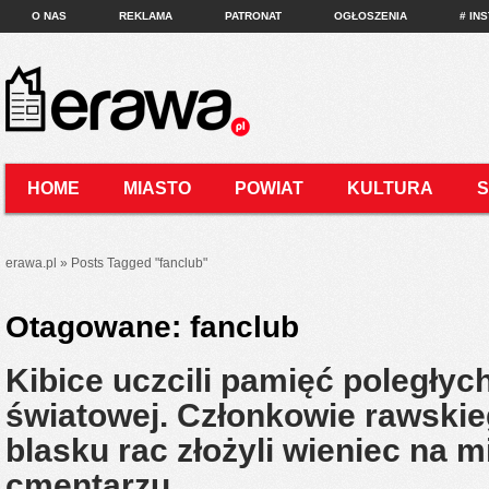
O NAS
REKLAMA
PATRONAT
OGŁOSZENIA
# IN
HOME
MIASTO
POWIAT
KULTURA
KONTAKT
erawa.pl
»
Posts Tagged
"
fanclub"
Otagowane:
fanclub
Kibice uczcili pamięć poległych
światowej. Członkowie rawskie
blasku rac złożyli wieniec na
cmentarzu…