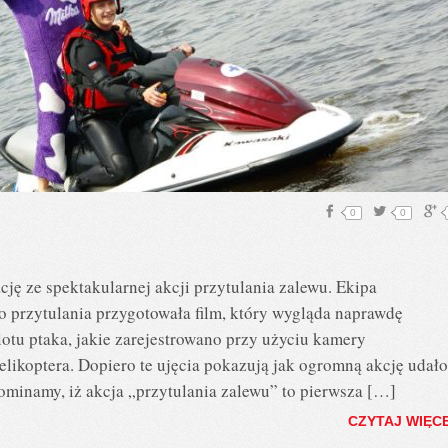
0
0
cję ze spektakularnej akcji przytulania zalewu. Ekipa
o przytulania przygotowała film, który wygląda naprawdę
lotu ptaka, jakie zarejestrowano przy użyciu kamery
likoptera. Dopiero te ujęcia pokazują jak ogromną akcję udało
minamy, iż akcja „przytulania zalewu” to pierwsza […]
CZYTAJ WIĘC