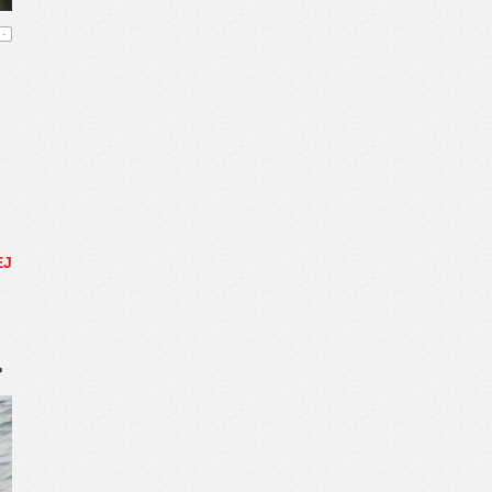
-
EJ
…