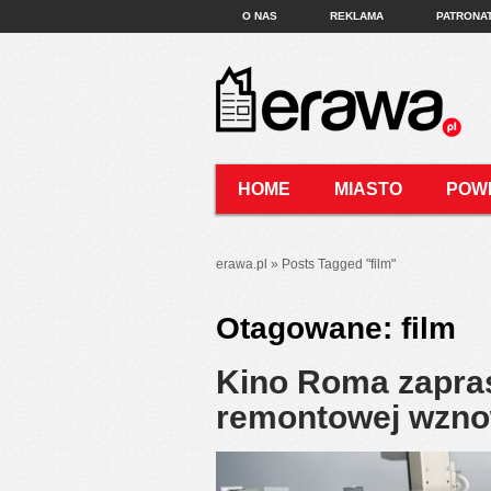
O NAS
REKLAMA
PATRONA
HOME
MIASTO
POW
KONTAKT
erawa.pl
»
Posts Tagged
"
film"
Otagowane:
film
Kino Roma zaprasz
remontowej wzno