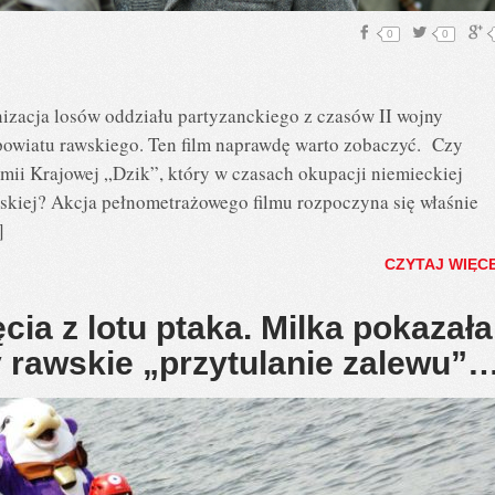
0
0
anizacja losów oddziału partyzanckiego z czasów II wojny
e powiatu rawskiego. Ten film naprawdę warto zobaczyć. Czy
rmii Krajowej „Dzik”, który w czasach okupacji niemieckiej
awskiej? Akcja pełnometrażowego filmu rozpoczyna się właśnie
]
CZYTAJ WIĘC
cia z lotu ptaka. Milka pokazała
y rawskie „przytulanie zalewu”