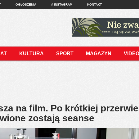
T
OGŁOSZENIA
# INSTAGRAM
KONTAKT
IAT
KULTURA
SPORT
MAGAZYN
VIDE
a na film. Po krótkiej przerwie
wione zostają seanse