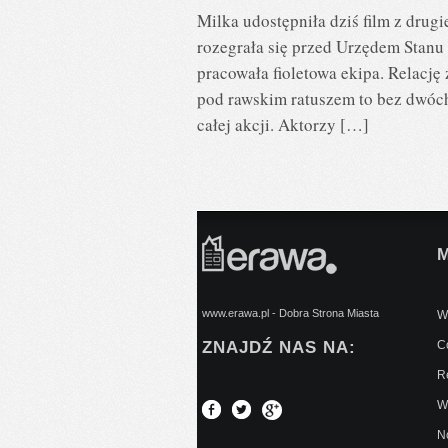
Milka udostępniła dziś film z drugi
rozegrała się przed Urzędem Stanu
pracowała fioletowa ekipa. Relacj
pod rawskim ratuszem to bez dwóch
całej akcji. Aktorzy […]
www.erawa.pl - Dobra Strona Miasta
Wy
ZNAJDŹ NAS NA:
C
Re
W
No