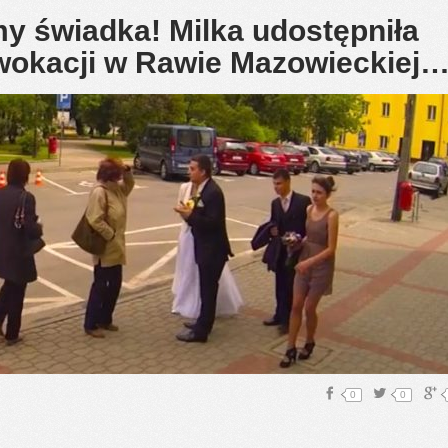
my świadka! Milka udostępniła
rowokacji w Rawie Mazowieckiej
0
0