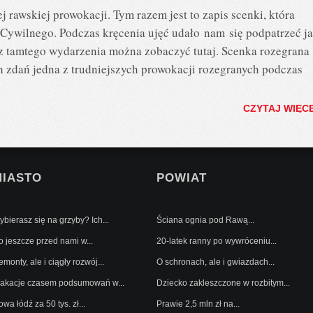
ej rawskiej prowokacji. Tym razem jest to zapis scenki, która
 Cywilnego. Podczas kręcenia ujęć udało nam się podpatrzeć j
ę z tamtego wydarzenia można zobaczyć tutaj. Scenka rozegrana
 zdań jedna z trudniejszych prowokacji rozegranych podczas
CZYTAJ WIĘC
MIASTO
POWIAT
bierasz się na grzyby? Ich...
Ściana ognia pod Rawą...
o jeszcze przed nami w...
20-latek ranny po wywróceniu...
monty, ale i ciągły rozwój...
O schronach, ale i gwiazdach...
akacje czasem podsumowań w...
Dziecko zakleszczone w rozbitym...
wa łódź za 50 tys. zł...
Prawie 2,5 mln zł na...