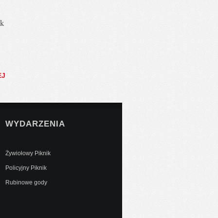
ak
EJ
WYDARZENIA
Żywiołowy Piknik
Policyjny Piknik
Rubinowe gody