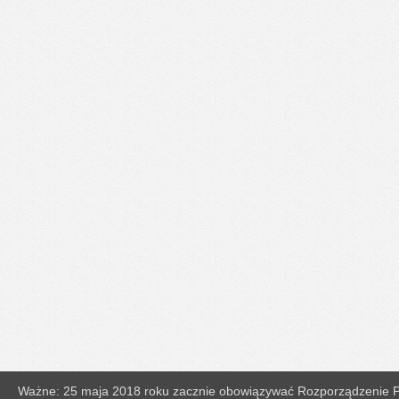
Ważne: 25 maja 2018 roku zacznie obowiązywać Rozporządzenie Pa