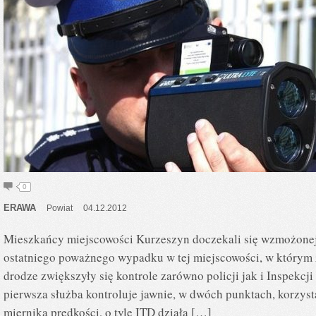
0
ERAWA
Powiat
04.12.2012
Mieszkańcy miejscowości Kurzeszyn doczekali się wzmożonej 
ostatniego poważnego wypadku w tej miejscowości, w którym z
drodze zwiększyły się kontrole zarówno policji jak i Inspekcj
pierwsza służba kontroluje jawnie, w dwóch punktach, korzys
miernika prędkości, o tyle ITD działa […]