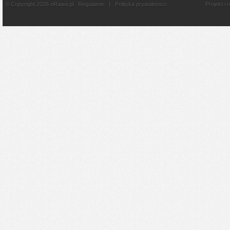
© Copyright 2026 eRawa.pl
Regulamin
|
Polityka prywatnosci
Projekt i 