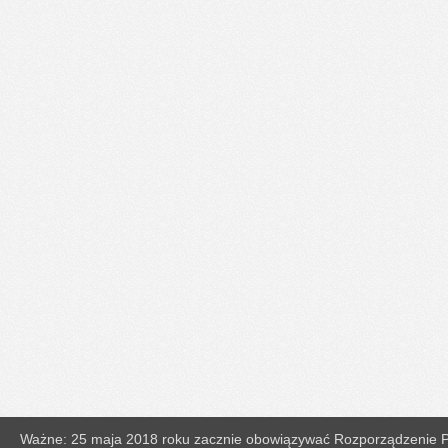
Ważne: 25 maja 2018 roku zacznie obowiązywać Rozporządzenie Pa