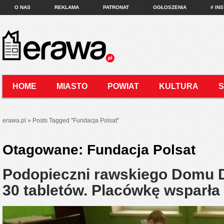
O NAS
REKLAMA
PATRONAT
OGŁOSZENIA
# IN
HOME
MIASTO
POWIAT
KULTURA
KONTAKT
erawa.pl
»
Posts Tagged
"
Fundacja Polsat"
Otagowane:
Fundacja Polsat
Podopieczni rawskiego Domu D
30 tabletów. Placówkę wsparła