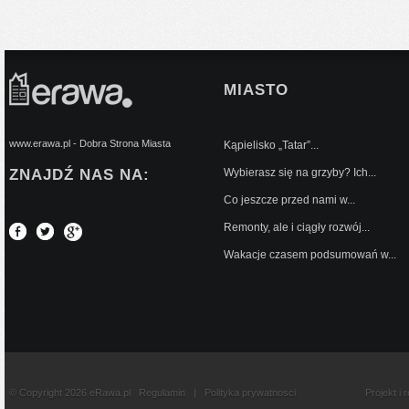
MIASTO
www.erawa.pl - Dobra Strona Miasta
Kąpielisko „Tatar”...
ZNAJDŹ NAS NA:
Wybierasz się na grzyby? Ich...
Co jeszcze przed nami w...
Remonty, ale i ciągły rozwój...
Wakacje czasem podsumowań w...
© Copyright 2026 eRawa.pl
Regulamin
|
Polityka prywatnosci
Projekt i 