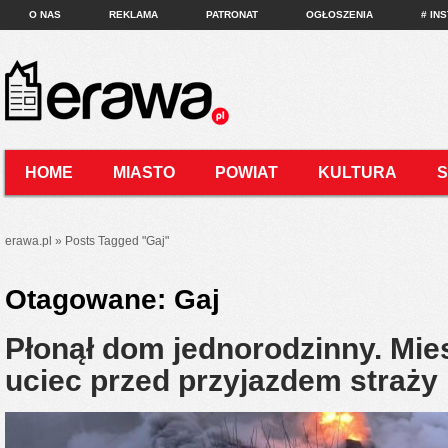
O NAS
REKLAMA
PATRONAT
OGŁOSZENIA
# IN
HOME
MIASTO
POWIAT
KULTURA
KONTAKT
erawa.pl
»
Posts Tagged
"
Gaj"
Otagowane:
Gaj
Płonął dom jednorodzinny. Mie
uciec przed przyjazdem straży