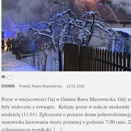
0
ERAWA
Powiat
,
Rawa Mazowiecka
12.01.2026
Pożar w miejscowości Gaj w Gminie Rawa Mazowiecka. Gdy na 
były widoczne z zewnątrz. Kolejny pożar w trakcie weekendu
niedzielę (11.01). Zgłoszenie o pożarze domu jednorodzinne
stanowiska kierowania straży pożarnej o godzinie 7:00 rano. 
zgłaszającego wynikało, […]