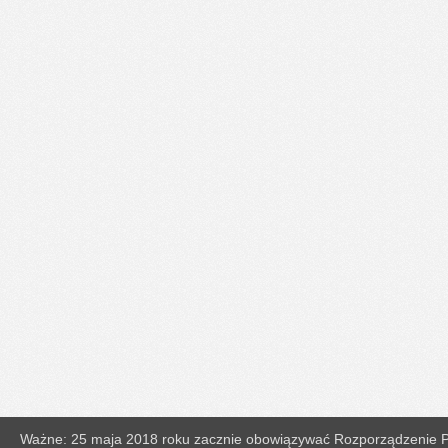
Ważne: 25 maja 2018 roku zacznie obowiązywać Rozporządzenie Pa