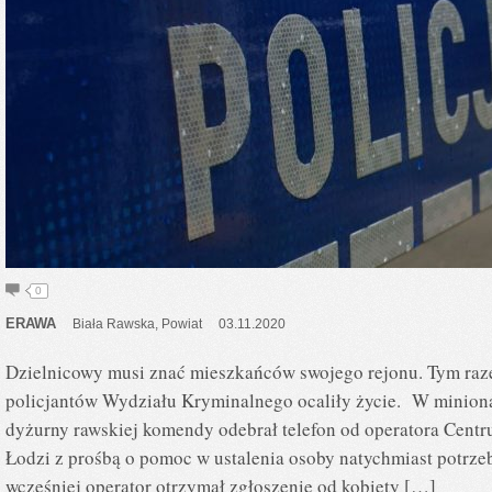
0
ERAWA
Biała Rawska
,
Powiat
03.11.2020
Dzielnicowy musi znać mieszkańców swojego rejonu. Tym raze
policjantów Wydziału Kryminalnego ocaliły życie. W minioną
dyżurny rawskiej komendy odebrał telefon od operatora Cen
Łodzi z prośbą o pomoc w ustalenia osoby natychmiast potrz
wcześniej operator otrzymał zgłoszenie od kobiety […]