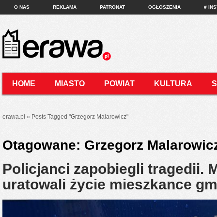
O NAS
REKLAMA
PATRONAT
OGŁOSZENIA
# IN
HOME
MIASTO
POWIAT
KULTURA
KONTAKT
erawa.pl
»
Posts Tagged
"
Grzegorz Malarowicz"
Otagowane:
Grzegorz Malarowic
Policjanci zapobiegli tragedii.
uratowali życie mieszkance g