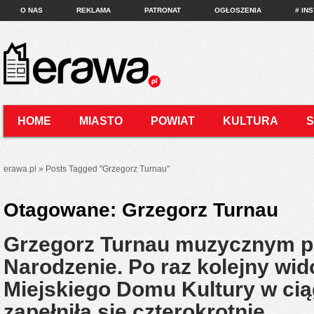
O NAS
REKLAMA
PATRONAT
OGŁOSZENIA
# IN
HOME
MIASTO
POWIAT
KULTURA
KONTAKT
erawa.pl
»
Posts Tagged
"
Grzegorz Turnau"
Otagowane:
Grzegorz Turnau
Grzegorz Turnau muzycznym p
Narodzenie. Po raz kolejny wi
Miejskiego Domu Kultury w ci
zapełniła się czterokrotnie…