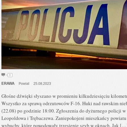
0
ERAWA
Powiat
25.08.2023
Głośne dźwięki słyszano w promieniu kilkudziesięciu kilomet
Wszystko za sprawą odrzutowców F-16. Huki nad rawskim nie
(22.08) po godzinie 18:00. Zgłoszenia do dyżurnego policji 
Leopoldowa i Trębaczewa. Zaniepokojeni mieszkańcy powiatu 
wybuchy, które powodowały trzęsienie szyb w oknach. Jak […