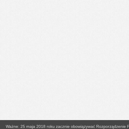
Ważne: 25 maja 2018 roku zacznie obowiązywać Rozporządzenie Pa