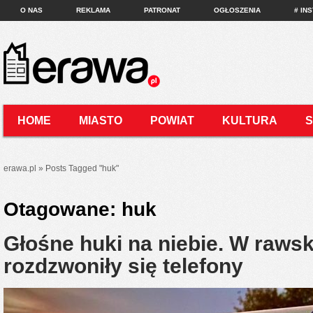
O NAS
REKLAMA
PATRONAT
OGŁOSZENIA
# IN
HOME
MIASTO
POWIAT
KULTURA
KONTAKT
erawa.pl
»
Posts Tagged
"
huk"
Otagowane:
huk
Głośne huki na niebie. W rawski
rozdzwoniły się telefony