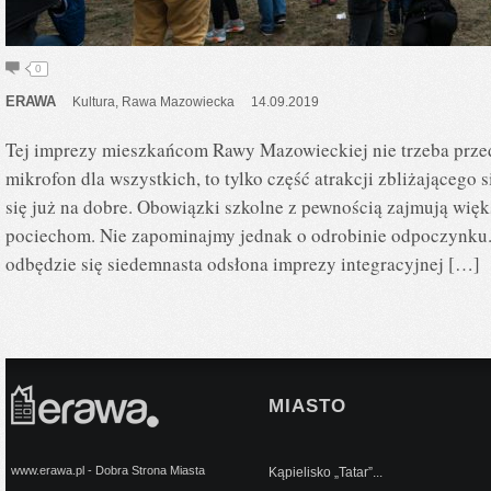
0
ERAWA
Kultura
,
Rawa Mazowiecka
14.09.2019
Tej imprezy mieszkańcom Rawy Mazowieckiej nie trzeba przed
mikrofon dla wszystkich, to tylko część atrakcji zbliżającego
się już na dobre. Obowiązki szkolne z pewnością zajmują wi
pociechom. Nie zapominajmy jednak o odrobinie odpoczynku. J
odbędzie się siedemnasta odsłona imprezy integracyjnej […]
MIASTO
www.erawa.pl - Dobra Strona Miasta
Kąpielisko „Tatar”...