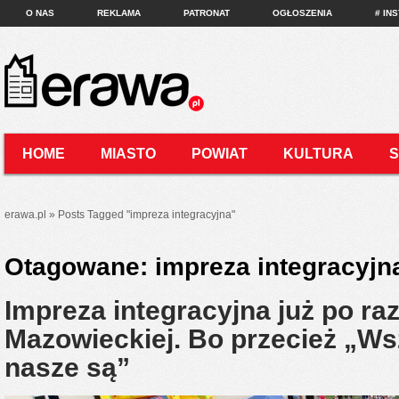
O NAS
REKLAMA
PATRONAT
OGŁOSZENIA
# IN
HOME
MIASTO
POWIAT
KULTURA
KONTAKT
erawa.pl
»
Posts Tagged
"
impreza integracyjna"
Otagowane:
impreza integracyjn
Impreza integracyjna już po ra
Mazowieckiej. Bo przecież „Wsz
nasze są”