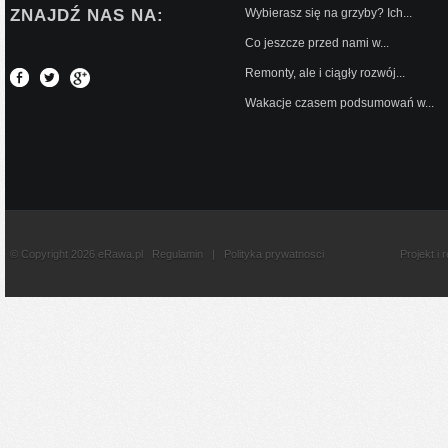
ZNAJDŹ NAS NA:
Wybierasz się na grzyby? Ich...
Co jeszcze przed nami w...
Remonty, ale i ciągły rozwój...
Wakacje czasem podsumowań w...
© Copyright 2026 eRawa.pl
Regulamin
|
Polityka prywatnosci
Projekt i 