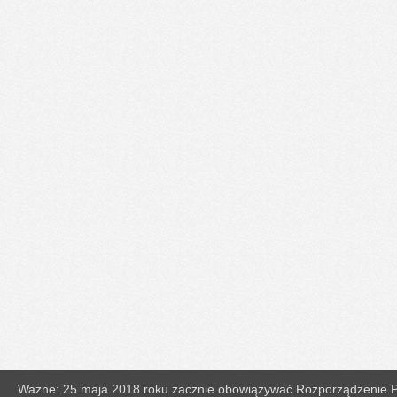
Ważne: 25 maja 2018 roku zacznie obowiązywać Rozporządzenie Pa