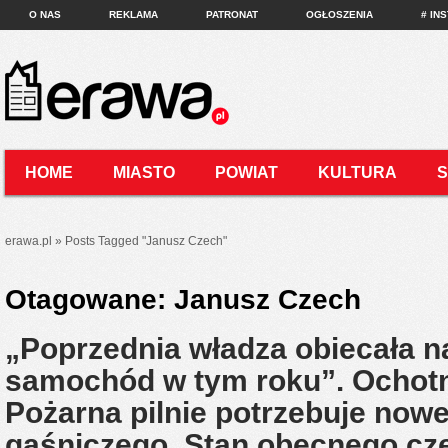
O NAS
REKLAMA
PATRONAT
OGŁOSZENIA
# IN
HOME
MIASTO
POWIAT
KULTURA
KONTAKT
erawa.pl
»
Posts Tagged
"
Janusz Czech"
Otagowane:
Janusz Czech
„Poprzednia władza obiecała 
samochód w tym roku”. Ochotn
Pożarna pilnie potrzebuje now
gaśniczego. Stan obecnego cz