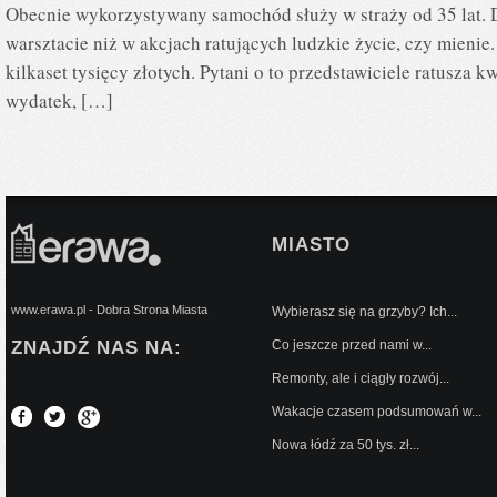
Obecnie wykorzystywany samochód służy w straży od 35 lat. 
warsztacie niż w akcjach ratujących ludzkie życie, czy mieni
kilkaset tysięcy złotych. Pytani o to przedstawiciele ratusza kw
wydatek, […]
MIASTO
www.erawa.pl - Dobra Strona Miasta
Wybierasz się na grzyby? Ich...
ZNAJDŹ NAS NA:
Co jeszcze przed nami w...
Remonty, ale i ciągły rozwój...
Wakacje czasem podsumowań w...
Nowa łódź za 50 tys. zł...