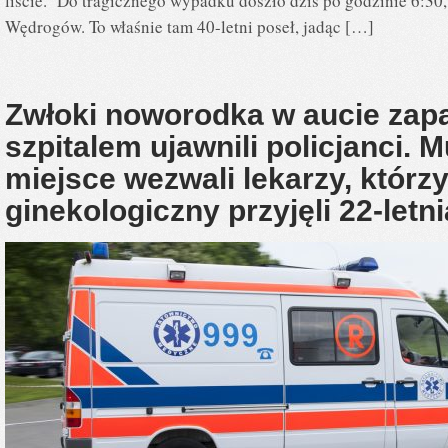
liście. Do tragicznego wypadku doszło dziś po godzinie 6:30
Wędrogów. To właśnie tam 40-letni poseł, jadąc […]
Zwłoki noworodka w aucie za
szpitalem ujawnili policjanci.
miejsce wezwali lekarzy, którzy
ginekologiczny przyjęli 22-letn