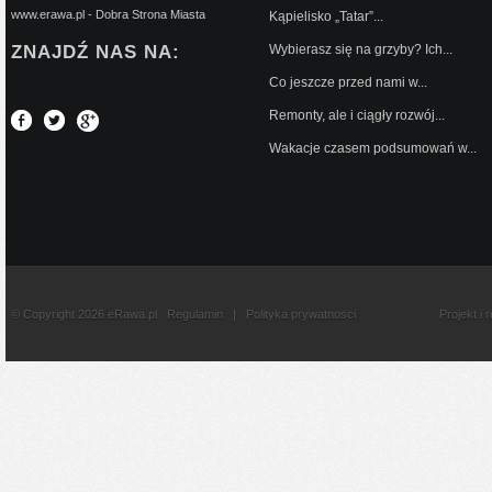
www.erawa.pl - Dobra Strona Miasta
Kąpielisko „Tatar”...
ZNAJDŹ NAS NA:
Wybierasz się na grzyby? Ich...
Co jeszcze przed nami w...
Remonty, ale i ciągły rozwój...
Wakacje czasem podsumowań w...
© Copyright 2026 eRawa.pl
Regulamin
|
Polityka prywatnosci
Projekt i 