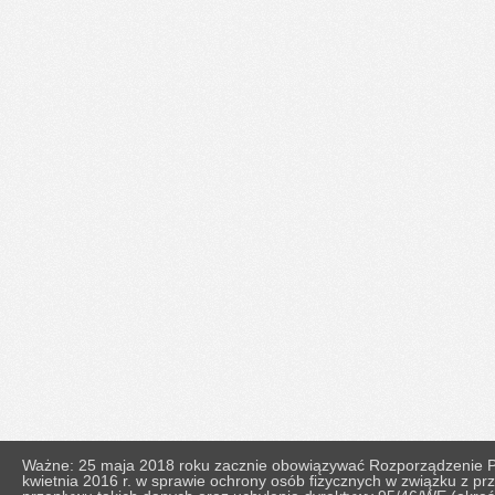
Ważne: 25 maja 2018 roku zacznie obowiązywać Rozporządzenie Pa
kwietnia 2016 r. w sprawie ochrony osób fizycznych w związku z 