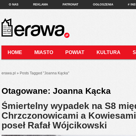
O NAS
REKLAMA
PATRONAT
OGŁOSZENIA
# IN
HOME
MIASTO
POWIAT
KULTURA
KONTAKT
erawa.pl
»
Posts Tagged
"
Joanna Kącka"
Otagowane:
Joanna Kącka
Śmiertelny wypadek na S8 mię
Chrzczonowicami a Kowiesami.
poseł Rafał Wójcikowski