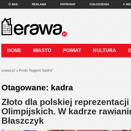
O NAS
REKLAMA
PATRONAT
OGŁOSZENIA
# IN
HOME
MIASTO
POWIAT
KULTURA
KONTAKT
erawa.pl
»
Posts Tagged
"
kadra"
Otagowane:
kadra
Złoto dla polskiej reprezentacji
Olimpijskich. W kadrze rawiani
Błaszczyk