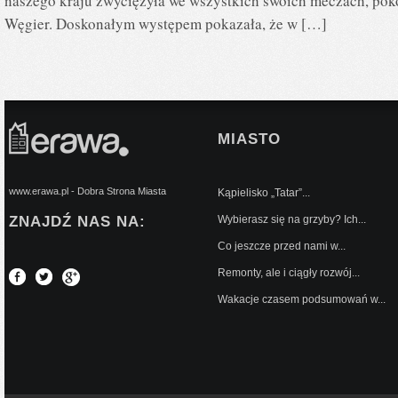
naszego kraju zwyciężyła we wszystkich swoich meczach, poko
Węgier. Doskonałym występem pokazała, że w […]
MIASTO
www.erawa.pl - Dobra Strona Miasta
Kąpielisko „Tatar”...
ZNAJDŹ NAS NA:
Wybierasz się na grzyby? Ich...
Co jeszcze przed nami w...
Remonty, ale i ciągły rozwój...
Wakacje czasem podsumowań w...