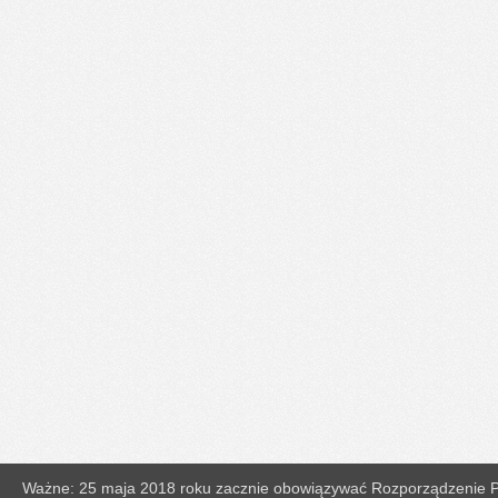
Ważne: 25 maja 2018 roku zacznie obowiązywać Rozporządzenie Pa