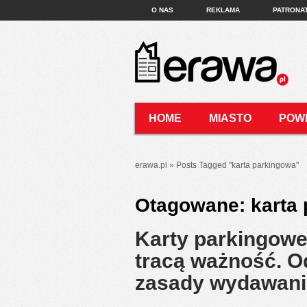
O NAS
REKLAMA
PATRONA
HOME
MIASTO
POW
KONTAKT
erawa.pl
»
Posts Tagged
"
karta parkingowa"
Otagowane:
karta
Karty parkingowe
tracą ważność. O
zasady wydawan