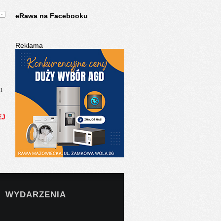
-
eRawa na Facebooku
Reklama
u
EJ
WYDARZENIA