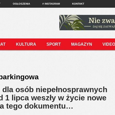
T
OGŁOSZENIA
# INSTAGRAM
KONTAKT
IAT
KULTURA
SPORT
MAGAZYN
VIDE
 parkingowa
 dla osób niepełnosprawnych
d 1 lipca weszły w życie nowe
ia tego dokumentu…