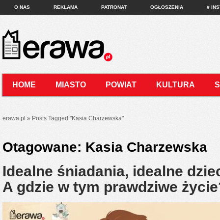
O NAS
REKLAMA
PATRONAT
OGŁOSZENIA
# IN
HOME
MIASTO
POWIAT
KULTURA
KONTAKT
erawa.pl
»
Posts Tagged
"
Kasia Charzewska"
Otagowane:
Kasia Charzewska
Idealne śniadania, idealne dzie
A gdzie w tym prawdziwe życie