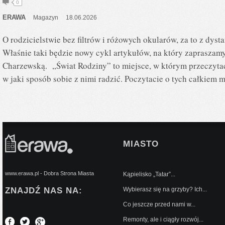
0
ERAWA
Magazyn
18.06.2026
O rodzicielstwie bez filtrów i różowych okularów, za to z dyst
Właśnie taki będzie nowy cykl artykułów, na który zapraszamy
Charzewską. „Świat Rodziny” to miejsce, w którym przeczytacie
w jaki sposób sobie z nimi radzić. Poczytacie o tych całkiem 
MIASTO
www.erawa.pl - Dobra Strona Miasta
Kąpielisko „Tatar”...
ZNAJDŹ NAS NA:
Wybierasz się na grzyby? Ich...
Co jeszcze przed nami w...
Remonty, ale i ciągły rozwój...