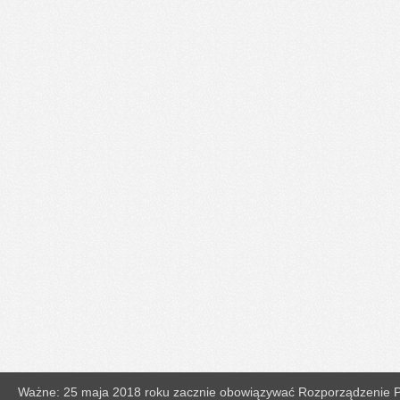
Ważne: 25 maja 2018 roku zacznie obowiązywać Rozporządzenie Pa