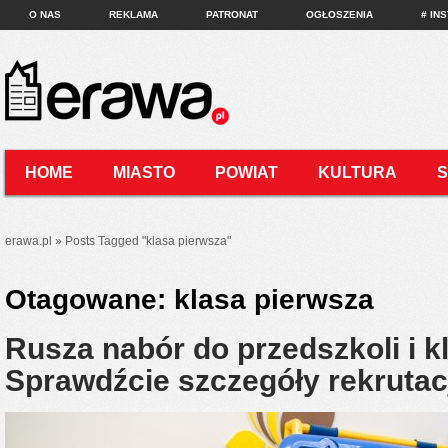
O NAS
REKLAMA
PATRONAT
OGŁOSZENIA
# IN
HOME
MIASTO
POWIAT
KULTURA
KONTAKT
erawa.pl
»
Posts Tagged
"
klasa pierwsza"
Otagowane:
klasa pierwsza
Rusza nabór do przedszkoli i k
Sprawdźcie szczegóły rekrutac