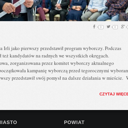
0
0
Irli jako pierwszy przedstawił program wyborczy. Podczas
wał też kandydatów na radnych we wszystkich okręgach.
asowa, zorganizowana przez komitet wyborczy aktualnego
apoczątkowała kampanię wyborczą przed tegorocznymi wybora
rwszy przedstawił swój pomysł na dalsze działania w mieście.
CZYTAJ WIĘC
MIASTO
POWIAT