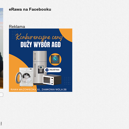
eRawa na Facebooku
Reklama
-
ł