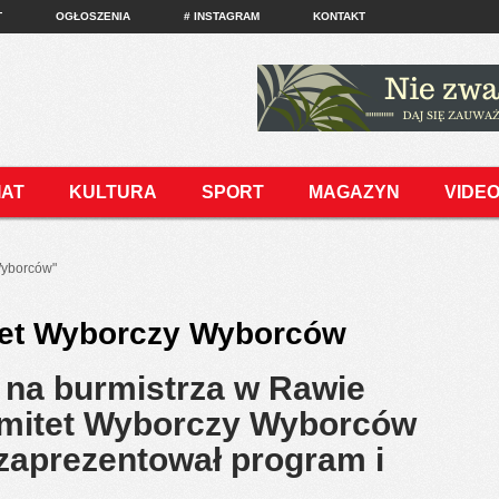
T
OGŁOSZENIA
# INSTAGRAM
KONTAKT
IAT
KULTURA
SPORT
MAGAZYN
VIDE
Wyborców"
et Wyborczy Wyborców
 na burmistrza w Rawie
omitet Wyborczy Wyborców
zaprezentował program i