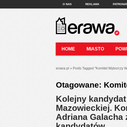
O NAS
REKLAMA
PATRONA
HOME
MIASTO
POW
KONTAKT
erawa.pl
»
Posts Tagged
"
Komitet Wyborczy 
Otagowane:
Komit
Kolejny kandydat
Mazowieckiej. K
Adriana Galacha 
kandydatów