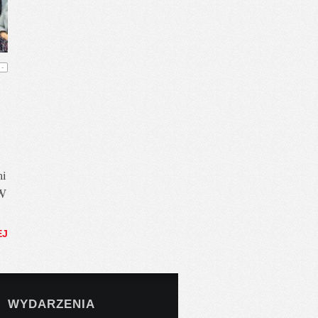
-
mi
 W
EJ
WYDARZENIA