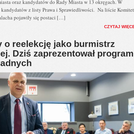
miasta oraz kandydatów do Rady Miasta w 13 okręgach. W
kandydatów z listy Prawa i Sprawiedliwości. Na liście Komite
cha pojawiły się postaci […]
CZYTAJ WIĘC
y o reelekcję jako burmistrz
j. Dziś zaprezentował program
radnych