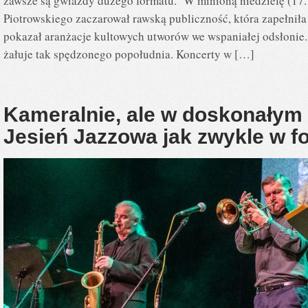
zawsze są gwiazdy dużego formatu. W minioną niedzielę (17
Piotrowskiego zaczarował rawską publiczność, która zapełnił
pokazał aranżacje kultowych utworów we wspaniałej odsłonie. 
żałuje tak spędzonego popołudnia. Koncerty w […]
Kameralnie, ale w doskonałym
Jesień Jazzowa jak zwykle w f