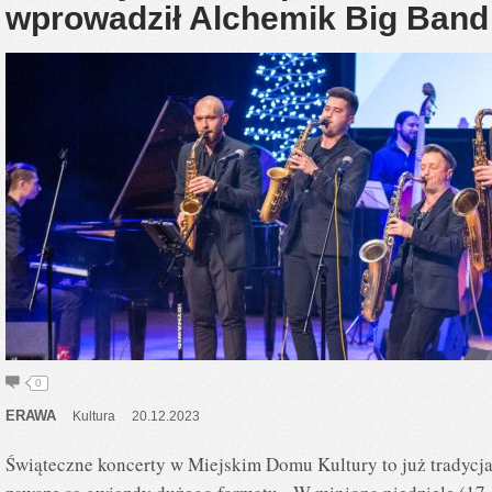
wprowadził Alchemik Big Band
0
ERAWA
Kultura
20.12.2023
Świąteczne koncerty w Miejskim Domu Kultury to już tradyc