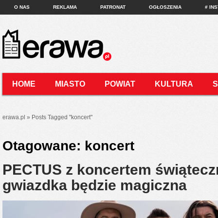
O NAS
REKLAMA
PATRONAT
OGŁOSZENIA
# IN
HOME
MIASTO
POWIAT
KULTURA
KONTAKT
erawa.pl
»
Posts Tagged
"
koncert"
Otagowane:
koncert
PECTUS z koncertem świątecz
gwiazdka będzie magiczna