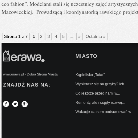
eco fahion”. Modelami stali się uczestnicy zajęć artystyczn
Mazowieckiej. Prowadzącą i koordynatorką rawskiego projekt
Strona 1 z 7
1
2
3
4
5
...
»
Ostatnia »
MIASTO
www.erawa.pl - Dobra Strona Miasta
Kąpielisko „Tatar”...
ZNAJDŹ NAS NA:
Wybierasz się na grzyby? Ich...
Co jeszcze przed nami w...
Remonty, ale i ciągły rozwój...
Wakacje czasem podsumowań w...