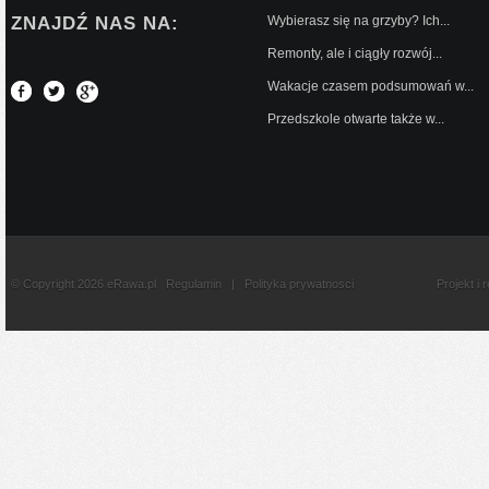
ZNAJDŹ NAS NA:
Wybierasz się na grzyby? Ich...
Remonty, ale i ciągły rozwój...
Wakacje czasem podsumowań w...
Przedszkole otwarte także w...
© Copyright 2026 eRawa.pl
Regulamin
|
Polityka prywatnosci
Projekt i 