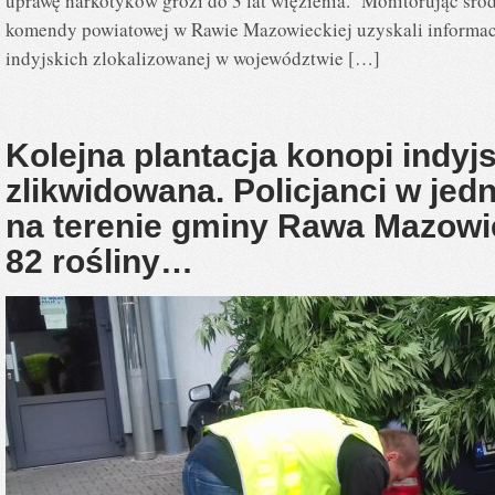
uprawę narkotyków grozi do 3 lat więzienia. Monitorując środ
komendy powiatowej w Rawie Mazowieckiej uzyskali informacj
indyjskich zlokalizowanej w województwie […]
Kolejna plantacja konopi indyj
zlikwidowana. Policjanci w jed
na terenie gminy Rawa Mazowi
82 rośliny…