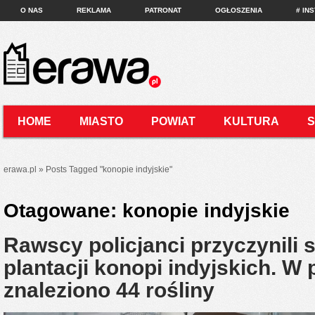
O NAS
REKLAMA
PATRONAT
OGŁOSZENIA
# IN
HOME
MIASTO
POWIAT
KULTURA
KONTAKT
erawa.pl
»
Posts Tagged
"
konopie indyjskie"
Otagowane:
konopie indyjskie
Rawscy policjanci przyczynili s
plantacji konopi indyjskich. W
znaleziono 44 rośliny