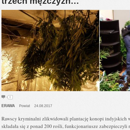
trzech mężczyzn…
0
ERAWA
Powiat
24.08.2017
Rawscy kryminalni zlikwidowali plantację konopi indyjskich
składała się z ponad 200 rośli, funkcjonariusze zabezpieczyli