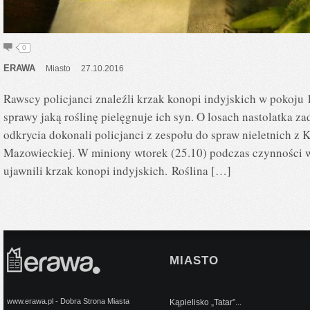
0
ERAWA
Miasto
27.10.2016
Rawscy policjanci znaleźli krzak konopi indyjskich w pokoju 1
sprawy jaką roślinę pielęgnuje ich syn. O losach nastolatka 
odkrycia dokonali policjanci z zespołu do spraw nieletnich z
Mazowieckiej. W miniony wtorek (25.10) podczas czynności
ujawnili krzak konopi indyjskich. Roślina […]
MIASTO
www.erawa.pl - Dobra Strona Miasta
Kąpielisko „Tatar”...