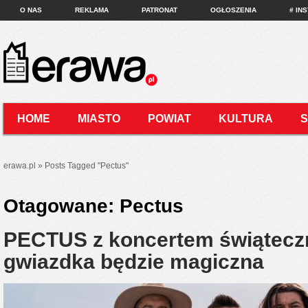
O NAS
REKLAMA
PATRONAT
OGŁOSZENIA
# IN
HOME
MIASTO
POWIAT
KULTURA
KONTAKT
erawa.pl
»
Posts Tagged
"
Pectus"
Otagowane:
Pectus
PECTUS z koncertem świątecz
gwiazdka będzie magiczna