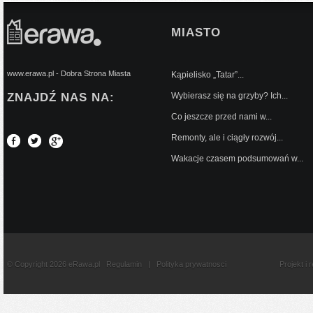
MIASTO
www.erawa.pl - Dobra Strona Miasta
Kąpielisko „Tatar”...
ZNAJDŹ NAS NA:
Wybierasz się na grzyby? Ich...
Co jeszcze przed nami w...
Remonty, ale i ciągły rozwój...
Wakacje czasem podsumowań w...
© Copyright 2026 eRawa.pl
Regulamin
|
Polityka prywatnosci
Projekt i 