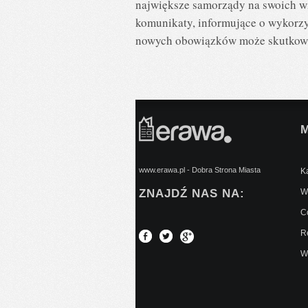
największe samorządy na swoich wi
komunikaty, informujące o wykorzys
nowych obowiązków może skutkowa
www.erawa.pl - Dobra Strona Miasta
Ką
ZNAJDŹ NAS NA:
Wy
C
Re
W