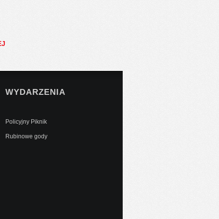
EJ
WYDARZENIA
Policyjny Piknik
Rubinowe gody