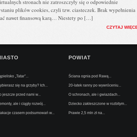
rtualnych stronach nie zatroszczyły się o odpowiednie
taniu plików cookies, czyli tzw. ciasteczek. Brak wypełnienia
ć nawet finansową karą… Niestety po […]
CZYTAJ WIĘC
MIASTO
POWIAT
pielisko „Tatar”...
Ściana ognia pod Rawą...
bierasz się na grzyby? Ich...
20-latek ranny po wywróceniu...
o jeszcze przed nami w...
O schronach, ale i gwiazdach...
monty, ale i ciągły rozwój...
Dziecko zakleszczone w rozbitym...
akacje czasem podsumowań w...
Prawie 2,5 mln zł na...