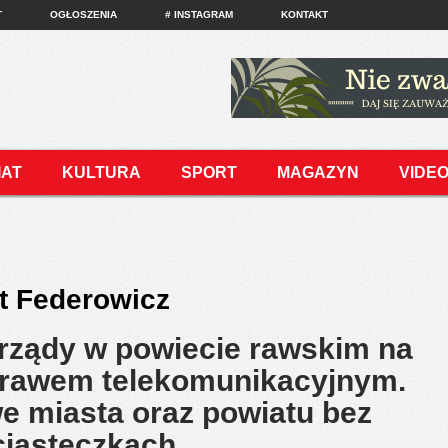
T
OGŁOSZENIA
# INSTAGRAM
KONTAKT
IAT
KULTURA
SPORT
MAGAZYN
VIDE
t Federowicz
rządy w powiecie rawskim na
prawem telekomunikacyjnym.
we miasta oraz powiatu bez
 ciasteczkach…