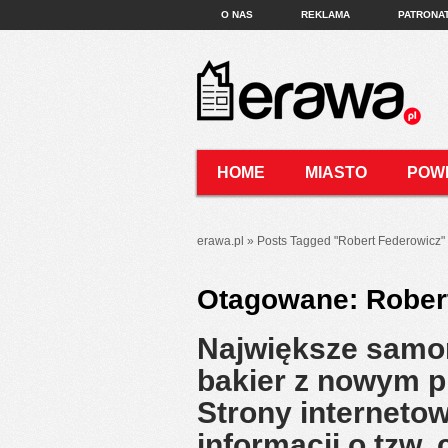
O NAS
REKLAMA
PATRONA
HOME
MIASTO
POW
KONTAKT
erawa.pl
»
Posts Tagged
"
Robert Federowicz"
Otagowane:
Rober
Największe samo
bakier z nowym 
Strony interneto
informacji o tzw.