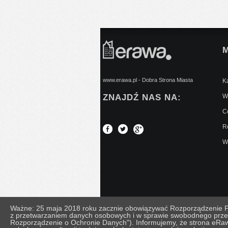
www.erawa.pl - Dobra Strona Miasta
Ką
ZNAJDŹ NAS NA:
Wy
C
Re
W
Ważne: 25 maja 2018 roku zacznie obowiązywać Rozporządzenie Par
z przetwarzaniem danych osobowych i w sprawie swobodnego prze
© Copyright 2026 eRawa.pl
Regulamin
|
Polity
Rozporządzenie o Ochronie Danych"). Informujemy, że strona eRaw