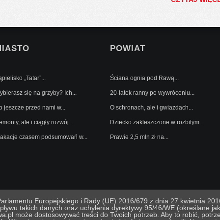
MIASTO
POWIAT
pielisko „Tatar”...
Ściana ognia pod Rawą...
bierasz się na grzyby? Ich...
20-latek ranny po wywróceniu...
o jeszcze przed nami w...
O schronach, ale i gwiazdach...
monty, ale i ciągły rozwój...
Dziecko zakleszczone w rozbitym...
akacje czasem podsumowań w...
Prawie 2,5 mln zł na...
lamentu Europejskiego i Rady (UE) 2016/679 z dnia 27 kwietnia 2016
pływu takich danych oraz uchylenia dyrektywy 95/46/WE (określane 
ka prywatnosci
Projekt i realizacja In Mind
Kodowanie i
a.pl może dostosowywać treści do Twoich potrzeb. Aby to robić, potr