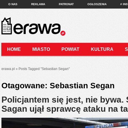
O NAS
REKLAMA
PATRONAT
OGŁOSZENIA
# IN
HOME
MIASTO
POWIAT
KULTURA
KONTAKT
erawa.pl
»
Posts Tagged
"
Sebastian Segan"
Otagowane:
Sebastian Segan
Policjantem się jest, nie bywa. 
Sagan ujął sprawcę ataku na 