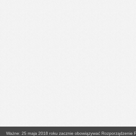
Ważne: 25 maja 2018 roku zacznie obowiązywać Rozporządzenie Pa