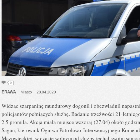
0
ERAWA
Miasto
28.04.2020
Widząc szarpaninę mundurowy dogonił i obezwładnił napastn
policjantów pełniących służbę. Badanie trzeźwości 21-letnie
2,5 promila. Akcja miała miejsce wczoraj (27.04) około godzin
Sagan, kierownik Ogniwa Patrolowo-Interwencyjnego Komendy
Mazowieckiej, w czasie wolnym od służby jechał swoim sam