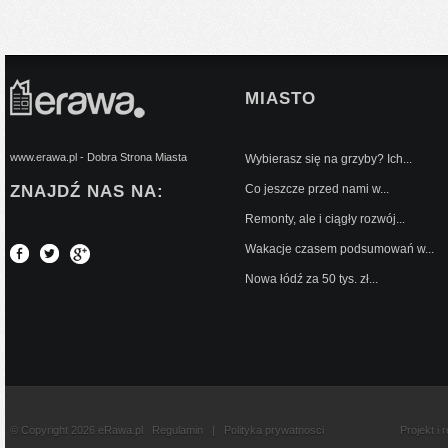
MIASTO
www.erawa.pl - Dobra Strona Miasta
Wybierasz się na grzyby? Ich...
ZNAJDŹ NAS NA:
Co jeszcze przed nami w...
Remonty, ale i ciągły rozwój...
Wakacje czasem podsumowań w...
Nowa łódź za 50 tys. zł...
© Copyright 2026 eRawa.pl
Regulamin
|
Polityka prywatnosci
Projekt i 