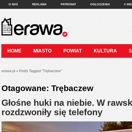
O NAS
REKLAMA
PATRONAT
OGŁOSZENIA
# IN
HOME
MIASTO
POWIAT
KULTURA
KONTAKT
erawa.pl
»
Posts Tagged
"
Trębaczew"
Otagowane:
Trębaczew
Głośne huki na niebie. W rawski
rozdzwoniły się telefony