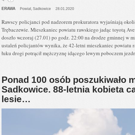
ERAWA
Powiat
,
Sadkowice
28.01.2020
Rawscy policjanci pod nadzorem prokuratora wyjaśniają oko
Trębaczewie. Mieszkaniec powiatu rawskiego jadąc toyotą Ave
doszło wczoraj (27.01) po godz. 22:00 na drodze gminnej w m
ustaleń policjantów wynika, że 42-letni mieszkaniec powiatu r
łuku drogi potrącił mężczyznę idącego lewym poboczem jezdn
Ponad 100 osób poszukiwało m
Sadkowice. 88-letnia kobieta c
lesie…