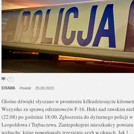
0
ERAWA
Powiat
25.08.2023
Głośne dźwięki słyszano w promieniu kilkudziesięciu kilomet
Wszystko za sprawą odrzutowców F-16. Huki nad rawskim nie
(22.08) po godzinie 18:00. Zgłoszenia do dyżurnego policji 
Leopoldowa i Trębaczewa. Zaniepokojeni mieszkańcy powiatu 
wybuchy, które powodowały trzęsienie szyb w oknach. Jak […