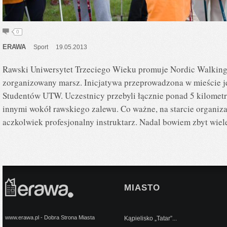
0
ERAWA
Sport
19.05.2013
Rawski Uniwersytet Trzeciego Wieku promuje Nordic Walking
zorganizowany marsz. Inicjatywa przeprowadzona w mieście j
Studentów UTW. Uczestnicy przebyli łącznie ponad 5 kilometr
innymi wokół rawskiego zalewu. Co ważne, na starcie organizat
aczkolwiek profesjonalny instruktarz. Nadal bowiem zbyt wie
MIASTO
www.erawa.pl - Dobra Strona Miasta
Kąpielisko „Tatar”...