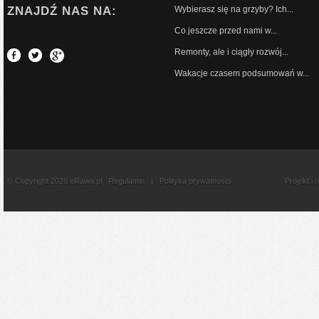
ZNAJDŹ NAS NA:
Wybierasz się na grzyby? Ich...
Co jeszcze przed nami w...
Remonty, ale i ciągły rozwój...
Wakacje czasem podsumowań w...
© Copyright 2026 eRawa.pl
Regulamin
|
Polityka prywatnosci
Projekt i 