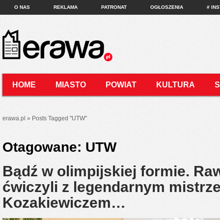
O NAS
REKLAMA
PATRONAT
OGŁOSZENIA
# IN
HOME
MIASTO
POWIAT
KULTURA
KONTAKT
erawa.pl
»
Posts Tagged
"
UTW"
Otagowane:
UTW
Bądź w olimpijskiej formie. Ra
ćwiczyli z legendarnym mistr
Kozakiewiczem…