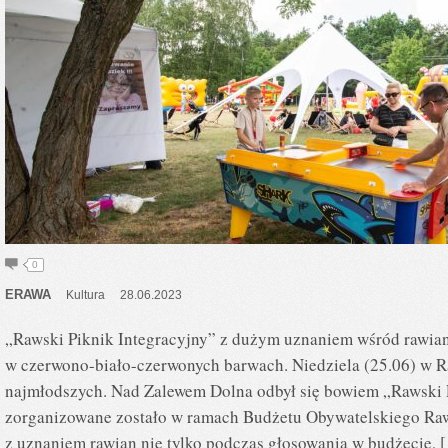
0
ERAWA
Kultura
28.06.2023
„Rawski Piknik Integracyjny” z dużym uznaniem wśród rawian
w czerwono-biało-czerwonych barwach. Niedziela (25.06) w R
najmłodszych. Nad Zalewem Dolna odbył się bowiem „Rawski 
zorganizowane zostało w ramach Budżetu Obywatelskiego Raw
z uznaniem rawian nie tylko podczas głosowania w budżecie, 