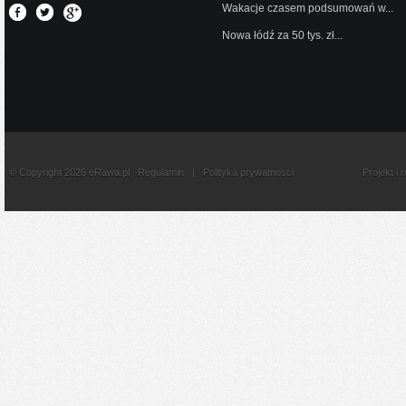
Wakacje czasem podsumowań w...
Nowa łódź za 50 tys. zł...
© Copyright 2026 eRawa.pl
Regulamin
|
Polityka prywatnosci
Projekt i 