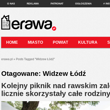
O NAS
REKLAMA
PATRONAT
OGŁOSZENIA
# IN
HOME
MIASTO
POWIAT
KULTURA
KONTAKT
erawa.pl
»
Posts Tagged
"
Widzew Łódź"
Otagowane:
Widzew Łódź
Kolejny piknik nad rawskim zal
licznie skorzystały całe rodzin