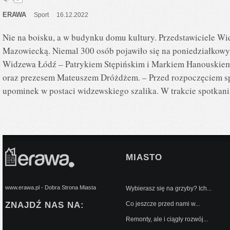
ERAWA
Sport
16.12.2022
Nie na boisku, a w budynku domu kultury. Przedstawiciele W
Mazowiecką. Niemal 300 osób pojawiło się na poniedziałkowy
Widzewa Łódź – Patrykiem Stępińskim i Markiem Hanouskie
oraz prezesem Mateuszem Dróżdżem. – Przed rozpoczęciem sp
upominek w postaci widzewskiego szalika. W trakcie spotkan
MIASTO
www.erawa.pl - Dobra Strona Miasta
Wybierasz się na grzyby? Ich...
ZNAJDŹ NAS NA:
Co jeszcze przed nami w...
Remonty, ale i ciągły rozwój...