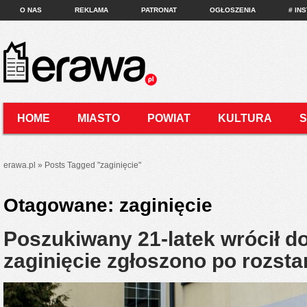
O NAS
REKLAMA
PATRONAT
OGŁOSZENIA
# IN
HOME
MIASTO
POWIAT
KULTURA
KONTAKT
erawa.pl
»
Posts Tagged
"
zaginięcie"
Otagowane:
zaginięcie
Poszukiwany 21-latek wrócił d
zaginięcie zgłoszono po rozsta