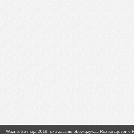
Ważne: 25 maja 2018 roku zacznie obowiązywać Rozporządzenie Pa