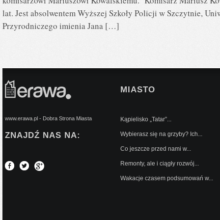
komisarzowi Mariuszowi Kowalskiemu. Komisarz Mariusz Kowal
lat. Jest absolwentem Wyższej Szkoły Policji w Szczytnie, Un
Przyrodniczego imienia Jana […]
MIASTO
www.erawa.pl - Dobra Strona Miasta
Kąpielisko „Tatar”...
ZNAJDŹ NAS NA:
Wybierasz się na grzyby? Ich...
Co jeszcze przed nami w...
Remonty, ale i ciągły rozwój...
Wakacje czasem podsumowań w...