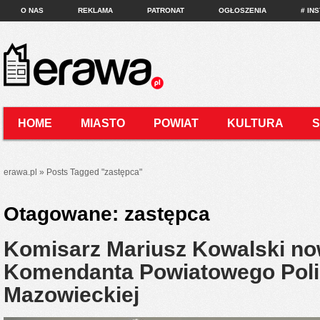
O NAS
REKLAMA
PATRONAT
OGŁOSZENIA
# IN
HOME
MIASTO
POWIAT
KULTURA
KONTAKT
erawa.pl
»
Posts Tagged
"
zastępca"
Otagowane:
zastępca
Komisarz Mariusz Kowalski n
Komendanta Powiatowego Polic
Mazowieckiej