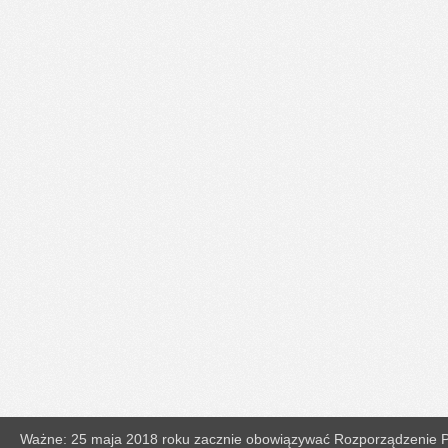
Ważne: 25 maja 2018 roku zacznie obowiązywać Rozporządzenie Pa