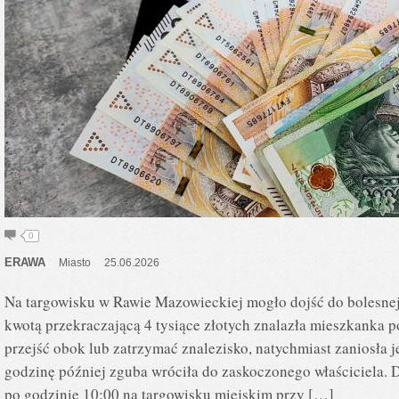
0
ERAWA
Miasto
25.06.2026
Na targowisku w Rawie Mazowieckiej mogło dojść do bolesnej 
kwotą przekraczającą 4 tysiące złotych znalazła mieszkanka p
przejść obok lub zatrzymać znalezisko, natychmiast zaniosła j
godzinę później zguba wróciła do zaskoczonego właściciela. D
po godzinie 10:00 na targowisku miejskim przy […]