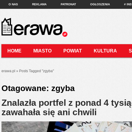
O NAS
REKLAMA
PATRONAT
OGŁOSZENIA
# IN
HOME
MIASTO
POWIAT
KULTURA
KONTAKT
erawa.pl
»
Posts Tagged
"
zgyba"
Otagowane:
zgyba
Znalazła portfel z ponad 4 tysi
zawahała się ani chwili