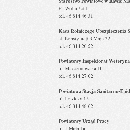
Starostwo Powiatowe w Rawie Ma
Pl. Wolności 1
tel. 46 814 46 31
Kasa Rolniczego Ubezpieczenia 
al. Konstytucji 3 Maja 22
tel. 46 814 20 52
Powiatowy Inspektorat Weteryna
ul. Mszczonowska 10
tel. 46 814 27 02
Powiatowa Stacja Sanitarno-Epi
ul. Łowicka 15
tel. 46 814 48 62
Powiatowy Urząd Pracy
ul. 1 Maja 1a