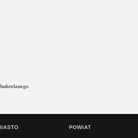
 Budowlanego
MIASTO
POWIAT