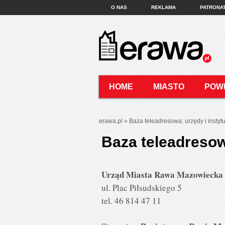
O NAS
REKLAMA
PATRONA
HOME
MIASTO
POW
KONTAKT
erawa.pl
»
Baza teleadresowa: urzędy i instyt
Baza teleadresowa
Urząd Miasta Rawa Mazowiecka
ul. Plac Piłsudskiego 5
tel. 46 814 47 11