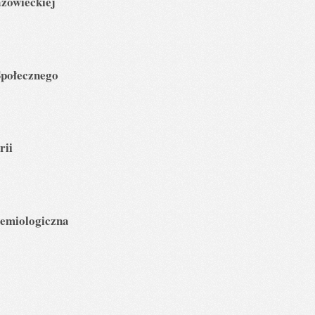
zowieckiej
Społecznego
rii
demiologiczna