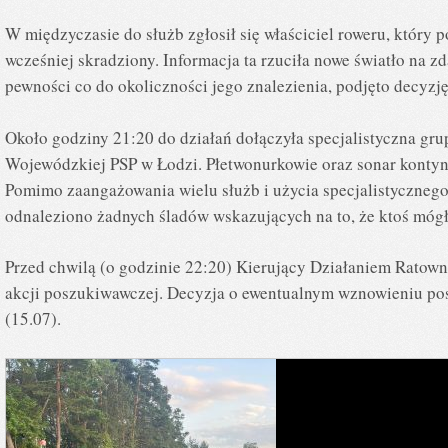
W międzyczasie do służb zgłosił się właściciel roweru, który 
wcześniej skradziony. Informacja ta rzuciła nowe światło na z
pewności co do okoliczności jego znalezienia, podjęto decyzj
Około godziny 21:20 do działań dołączyła specjalistyczna 
Wojewódzkiej PSP w Łodzi. Płetwonurkowie oraz sonar konty
Pomimo zaangażowania wielu służb i użycia specjalistycznego
odnaleziono żadnych śladów wskazujących na to, że ktoś mógł
Przed chwilą (o godzinie 22:20) Kierujący Działaniem Ratow
akcji poszukiwawczej. Decyzja o ewentualnym wznowieniu pos
(15.07).