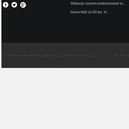
Wakacje czasem podsumowań w...
Nowa łódź za 50 tys. zł...
© Copyright 2026 eRawa.pl
Regulamin
|
Polityka prywatnosci
Projekt i 