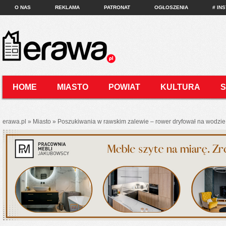
O NAS
REKLAMA
PATRONAT
OGŁOSZENIA
# IN
HOME
MIASTO
POWIAT
KULTURA
KONTAKT
erawa.pl
»
Miasto
»
Poszukiwania w rawskim zalewie – rower dryfował na wodzie,