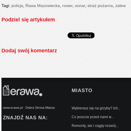
Tagi:
policja
,
Rawa Mazowiecka
,
rower
,
sonar
,
straż pożarna
,
zalew
Podziel się artykułem
Dodaj swój komentarz
MIASTO
www.erawa.pl - Dobra Strona Miasta
Wybierasz się na grzyby? Ich...
ZNAJDŹ NAS NA:
Co jeszcze przed nami w...
Remonty, ale i ciągły rozwój...