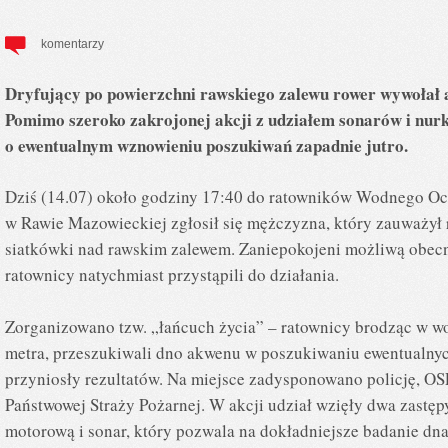
komentarzy
Dryfujący po powierzchni rawskiego zalewu rower wywołał 
Pomimo szeroko zakrojonej akcji z udziałem sonarów i nurk
o ewentualnym wznowieniu poszukiwań zapadnie jutro.
Dziś (14.07) około godziny 17:40 do ratowników Wodnego O
w Rawie Mazowieckiej zgłosił się mężczyzna, który zauważył 
siatkówki nad rawskim zalewem. Zaniepokojeni możliwą obec
ratownicy natychmiast przystąpili do działania.
Zorganizowano tzw. „łańcuch życia” – ratownicy brodząc w w
metra, przeszukiwali dno akwenu w poszukiwaniu ewentualnych
przyniosły rezultatów. Na miejsce zadysponowano policję, O
Państwowej Straży Pożarnej. W akcji udział wzięły dwa zastę
motorową i sonar, który pozwala na dokładniejsze badanie dna