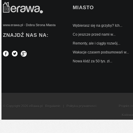
MIASTO
www.erawa.pl - Dobra Strona Miasta
Wybierasz się na grzyby? Ich...
ZNAJDŹ NAS NA:
Co jeszcze przed nami w...
Remonty, ale i ciągły rozwój...
Wakacje czasem podsumowań w...
Nowa łódź za 50 tys. zł...
© Copyright 2026 eRawa.pl
Regulamin
|
Polityka prywatnosci
Projekt i 
Kodowan