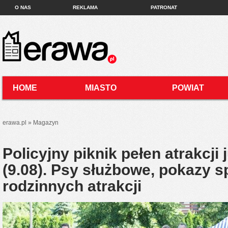
O NAS
REKLAMA
PATRONAT
# INSTAGRAM
KONTAKT
HOME
MIASTO
POWIAT
MAGAZYN
VIDEO
INFOR
erawa.pl
»
Magazyn
Policyjny piknik pełen atrakcji 
(9.08). Psy służbowe, pokazy s
rodzinnych atrakcji