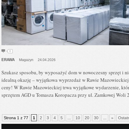
0
ERAWA
Magazyn
24.04.2026
Szukasz sposobu, by wyposażyć dom w nowoczesny sprzęt i ni
idealną okazję – wyjątkowa wyprzedaż w Rawie Mazowieckiej 
ceny! W Rawie Mazowieckiej trwa wyjątkowe wydarzenie, któr
sprzętem AGD u Tomasza Koropacza przy ul. Zamkowej Woli 2
Strona 1 z 77
1
2
3
4
5
...
10
20
30
...
»
Ostat