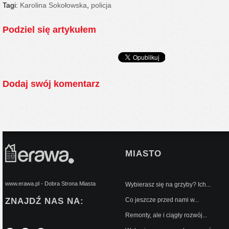
Tagi:
Karolina Sokołowska
,
policja
Podziel się artykułem
Dodaj swój komentarz
MIASTO
www.erawa.pl - Dobra Strona Miasta
Wybierasz się na grzyby? Ich...
ZNAJDŹ NAS NA:
Co jeszcze przed nami w...
Remonty, ale i ciągły rozwój...