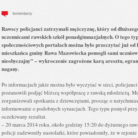
komentarzy
Rawscy policjanci zatrzymali mężczyznę, który od dłuższego
uczennicami rawskich szkół ponadgimnazjalnych. O tego ty
społecznościowych portalach można było przeczytać już od k
mieszkańca gminy Rawa Mazowiecka pomogli sami uczniowi
nieobyczajny” – wykroczenie zagrożone karą aresztu, ogran
nagany.
Po informacjach jakie można było wyczytać w sieci, policjanci
postanowili podjąć bliższą współpracę z rawską młodzieżą. 
zorganizowali spotkania z dziewczętami, prosząc o natychmia
informowanie o podobnych sytuacjach. Tego typu pomysł przy
oczekiwany rezultat.
– 20 marca 2014 roku, około godziny 15:20 do dyżurnego raw
policji zadzwoniły nastolatki, które powiadomiły, że w rejoni