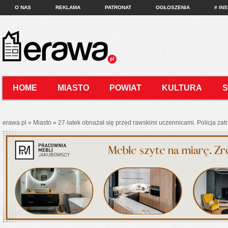
O NAS
REKLAMA
PATRONAT
OGŁOSZENIA
# IN
HOME
MIASTO
POWIAT
KULTURA
KONTAKT
erawa.pl
»
Miasto
»
27-latek obnażał się przed rawskimi uczennicami. Policja zat