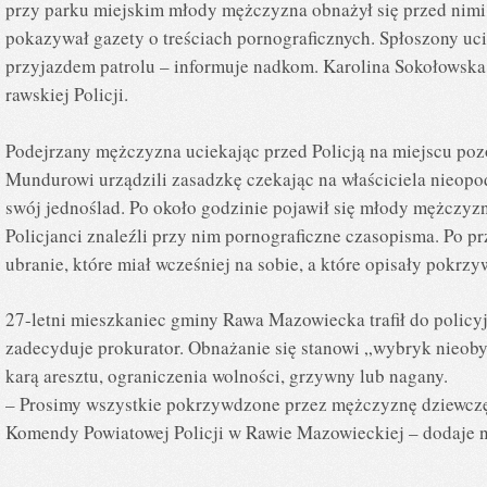
przy parku miejskim młody mężczyzna obnażył się przed nimi
pokazywał gazety o treściach pornograficznych. Spłoszony uci
przyjazdem patrolu – informuje nadkom. Karolina Sokołowska
rawskiej Policji.
Podejrzany mężczyzna uciekając przed Policją na miejscu pozo
Mundurowi urządzili zasadzkę czekając na właściciela nieopo
swój jednoślad. Po około godzinie pojawił się młody mężczyzn
Policjanci znaleźli przy nim pornograficzne czasopisma. Po p
ubranie, które miał wcześniej na sobie, a które opisały pokr
27-letni mieszkaniec gminy Rawa Mazowiecka trafił do policyj
zadecyduje prokurator. Obnażanie się stanowi „wybryk nieob
karą aresztu, ograniczenia wolności, grzywny lub nagany.
– Prosimy wszystkie pokrzywdzone przez mężczyznę dziewczęta
Komendy Powiatowej Policji w Rawie Mazowieckiej – dodaje 