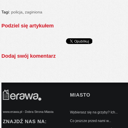
Tagi:
policja
,
zaginiona
Podziel się artykułem
Dodaj swój komentarz
MIASTO
www.erawa.pl - Dobra Strona Miasta
Wybierasz się na grzyby? Ich...
ZNAJDŹ NAS NA:
Co jeszcze przed nami w...