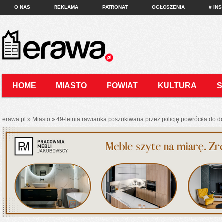
O NAS
REKLAMA
PATRONAT
OGŁOSZENIA
# IN
HOME
MIASTO
POWIAT
KULTURA
KONTAKT
erawa.pl
»
Miasto
»
49-letnia rawianka poszukiwana przez policję powróciła do