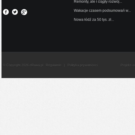
Remonty, ale i ciągły rozwój...
Wakacje czasem podsumowań w...
Nowa łódź za 50 tys. zł...
© Copyright 2026 eRawa.pl
Regulamin
|
Polityka prywatnosci
Projekt i 