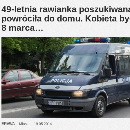
49-letnia rawianka poszukiwana
powróciła do domu. Kobieta b
8 marca…
ERAWA
Miasto
19.05.2014