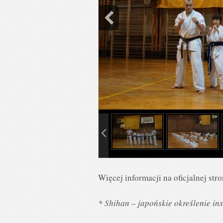
info heading
info content
Więcej informacji na oficjalnej str
* Shihan – japońskie określenie i