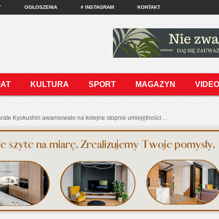
T
OGŁOSZENIA
# INSTAGRAM
KONTAKT
IAT
KULTURA
SPORT
MAGAZYN
VIDE
rate Kyokushin awansowało na kolejne stopnie umiejętności…