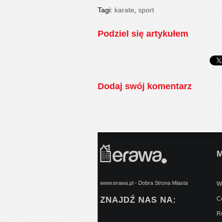
Tagi:
karate
,
sport
Podziel się artykułem
Dodaj swój komentarz
www.erawa.pl - Dobra Strona Miasta
Wy
ZNAJDŹ NAS NA:
C
Re