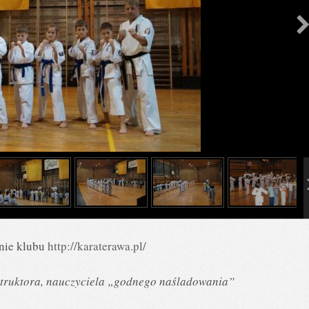
onie klubu
http://karaterawa.pl/
nstruktora, nauczyciela „godnego naśladowania”