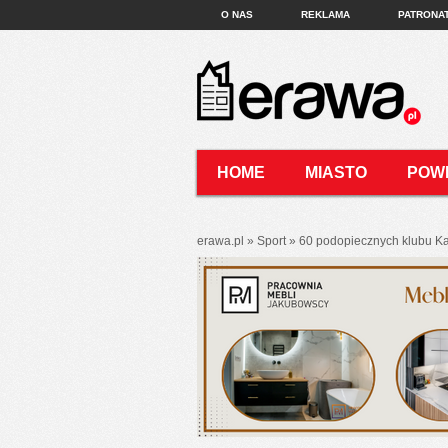
O NAS
REKLAMA
PATRONA
HOME
MIASTO
POW
KONTAKT
erawa.pl
»
Sport
»
60 podopiecznych klubu Ka