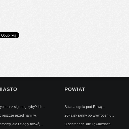
MIASTO
POWIAT
bierasz się na grzyby? Ich...
Ściana ognia pod Rawą...
o jeszcze przed nami w...
20-latek ranny po wywróceniu...
monty, ale i ciągły rozwój...
O schronach, ale i gwiazdach...