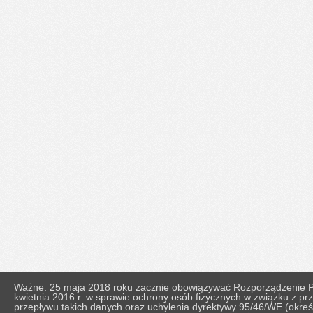
Ważne: 25 maja 2018 roku zacznie obowiązywać Rozporządzenie Pa
kwietnia 2016 r. w sprawie ochrony osób fizycznych w związku z 
przepływu takich danych oraz uchylenia dyrektywy 95/46/WE (okr