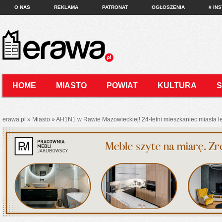
O NAS
REKLAMA
PATRONAT
OGŁOSZENIA
# IN
HOME
MIASTO
POWIAT
KULTURA
KONTAKT
erawa.pl
»
Miasto
»
AH1N1 w Rawie Mazowieckiej! 24-letni mieszkaniec miasta 