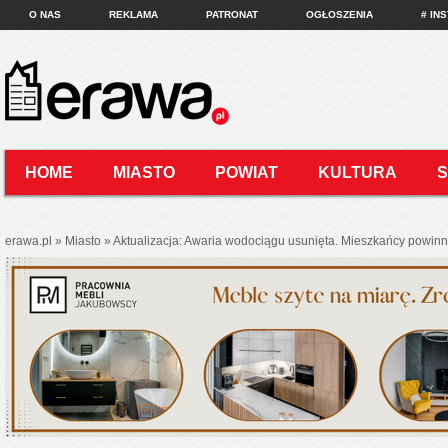
O NAS
REKLAMA
PATRONAT
OGŁOSZENIA
# IN
HOME
MIASTO
POWIAT
KULTURA
KONTAKT
erawa.pl
»
Miasto
»
Aktualizacja: Awaria wodociągu usunięta. Mieszkańcy powinn