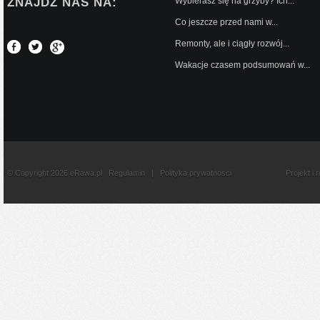
ZNAJDŹ NAS NA:
Wybierasz się na grzyby? Ich...
Co jeszcze przed nami w...
Remonty, ale i ciągły rozwój...
Wakacje czasem podsumowań w...
© Copyright 2026 eRawa.pl
Regulamin
|
Polityka prywatnosci
Projekt i 