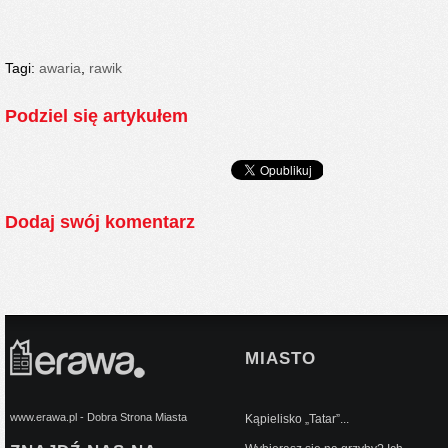
Tagi:
awaria
,
rawik
Podziel się artykułem
Dodaj swój komentarz
MIASTO
www.erawa.pl - Dobra Strona Miasta
Kąpielisko „Tatar”...