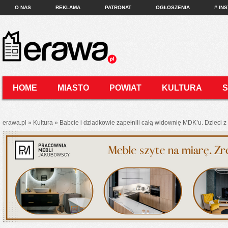
O NAS
REKLAMA
PATRONAT
OGŁOSZENIA
# IN
HOME
MIASTO
POWIAT
KULTURA
KONTAKT
erawa.pl
»
Kultura
»
Babcie i dziadkowie zapełnili całą widownię MDK’u. Dzieci z