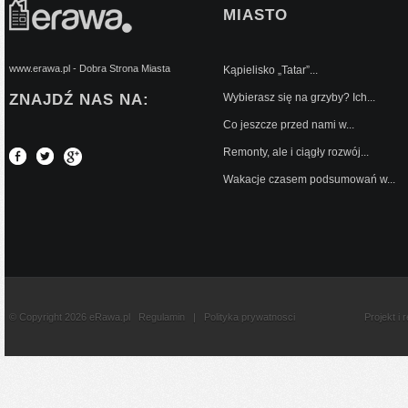
MIASTO
www.erawa.pl - Dobra Strona Miasta
Kąpielisko „Tatar”...
ZNAJDŹ NAS NA:
Wybierasz się na grzyby? Ich...
Co jeszcze przed nami w...
Remonty, ale i ciągły rozwój...
Wakacje czasem podsumowań w...
© Copyright 2026 eRawa.pl
Regulamin
|
Polityka prywatnosci
Projekt i 