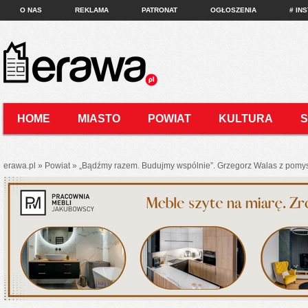
O NAS
REKLAMA
PATRONAT
OGŁOSZENIA
# IN
HOME
MIASTO
POWIAT
KULTURA
KONTAKT
erawa.pl
»
Powiat
»
„Bądźmy razem. Budujmy wspólnie”. Grzegorz Walas z pom