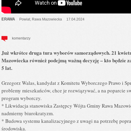
ERAWA
Powiat
,
Rawa Mazowiecka
17.04.2024
komentarzy
Już wkrótce druga tura wyborów samorządowych. 21 kwie
Mazowiecka również podejmą ważną decyzję – kto będzie za
5 lat.
Grzegorz Walas, kandydat z Komitetu Wyborczego Prawo i Spr
problemy mieszkańców, chce je rozwiązywać, a na poparcie sw
program wyborczy.
* Likwidacja stanowiska Zastępcy Wójta Gminy Rawa Mazowie
nadmierny biurokratyzm.
* Budowa systemu kanalizacyjnego z uwagi na potrzebę popr
środowiska.