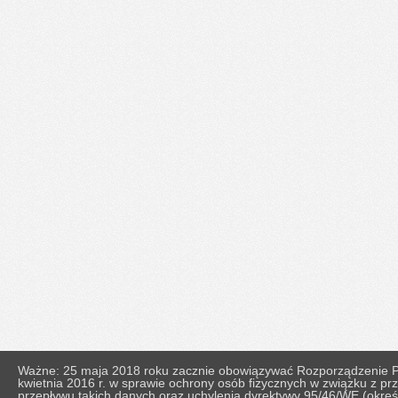
Ważne: 25 maja 2018 roku zacznie obowiązywać Rozporządzenie Pa
kwietnia 2016 r. w sprawie ochrony osób fizycznych w związku z 
przepływu takich danych oraz uchylenia dyrektywy 95/46/WE (okr