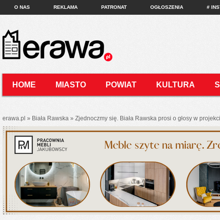
O NAS
REKLAMA
PATRONAT
OGŁOSZENIA
# IN
HOME
MIASTO
POWIAT
KULTURA
KONTAKT
erawa.pl
»
Biała Rawska
»
Zjednoczmy się. Biała Rawska prosi o głosy w projekc